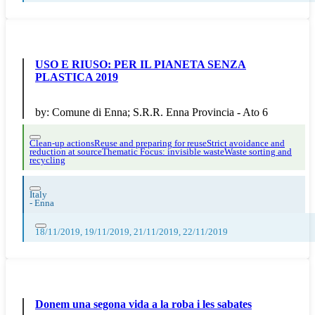
USO E RIUSO: PER IL PIANETA SENZA
PLASTICA 2019
by:
Comune di Enna; S.R.R. Enna Provincia - Ato 6
Clean-up actions
Reuse and preparing for reuse
Strict avoidance and
reduction at source
Thematic Focus: invisible waste
Waste sorting and
recycling
Italy
-
Enna
18/11/2019, 19/11/2019, 21/11/2019, 22/11/2019
Donem una segona vida a la roba i les sabates