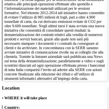
relativa alle principali operazioni effettuate allo sportello e
l’informatizzazione dei materiali utilizzati per le sessioni
formative. Nel triennio 2012-2014 tali iniziative hanno consentito
di evitare l’utilizzo di 985 milioni di fogli, pari a oltre 4.900
tonnellate di carta, da cui derivano emissioni evitate di CO2 per
oltre 9.600 tonnellate. Negli ultimi mesi è stata avviata una nuova
iniziativa che consentirà di consolidare questi risultati: la
dematerializzazione dei contratti relativi alla vendita di numerosi
prodotti e servizi bancari, grazie alla quale non sarà più
necessario stampare i documenti e i contratti da consegnare ai
clienti e da archiviare. In concomitanza con la SERR saranno
avviate iniziative di comunicazione rivolte sia ai colleghi che alla
clientela. Tramite la Intranet aziendale sarà pubblicata una News
sul tema della dematerializzazione; parallelamente a video e sugli
scontrini rilasciati ad ogni operazione effettuata presso i bancomat
di tutta Italia comparirà l’invito ad aderire alla SERR con azioni
concrete finalizzate alla riduzione dei rifiuti e all’utilizzo di
strumenti informatici alternativi all’impiego della carta.
Location
•
WHERE it will take place
Country: