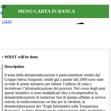
MENO CARTA IN BANCA
LOGIN
Info
•
WHAT will be done
Description
:
Il tema della dematerializzazione è particolarmente sentito dal
Gruppo Intesa Sanpaolo, infatti già a partire dal 2009 sono state
avviate le prime iniziative per ridurre l’utilizzo di carta e
incentivare l’informatizzazione dei processi. Nel corso degli anni
queste iniziative si sono moltiplicate fino a ricomprendere la
dematerializzazione di numerose fasi di stampa affidate ai service
esterni, la rendicontazione on line per la clientela, la
dematerializzazione dei “Fogli Informativi sulla Trasparenza
Bancaria”, la firma digitale per la sottoscrizione della modulistica