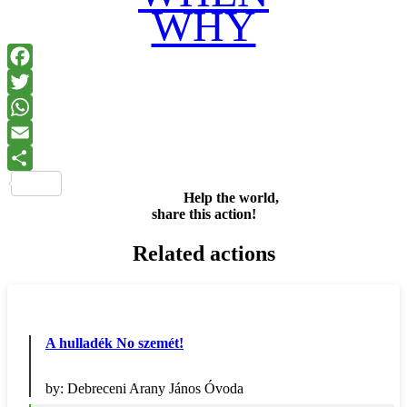
WHY
Facebook
Twitter
WhatsApp
Email
Share
Help the world,
share this action!
Related actions
A hulladék No szemét!
by:
Debreceni Arany János Óvoda