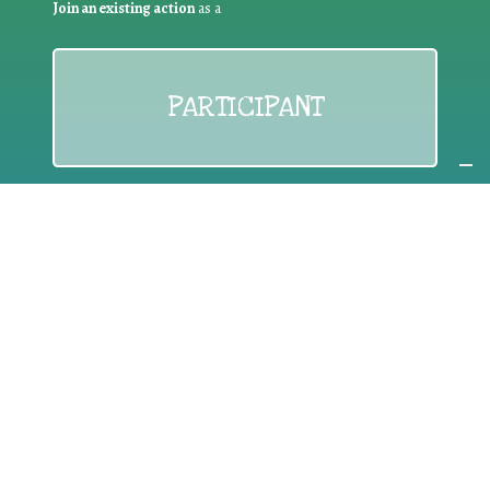
Join an existing action
as a
PARTICIPANT
If you are:
an individual citizen or a group
Coordinate
the EWWR
in your area
as a
COORDINATOR
If you are:
a public authority competent in the field of waste
prevention