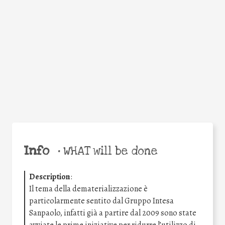
Facebook
Twitter
WhatsApp
Email
Share
Help the world,
share this action!
Info
•
WHAT will be done
Description
:
Il tema della dematerializzazione è
particolarmente sentito dal Gruppo Intesa
Sanpaolo, infatti già a partire dal 2009 sono state