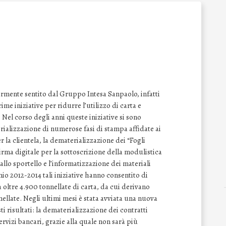
armente sentito dal Gruppo Intesa Sanpaolo, infatti
ime iniziative per ridurre l’utilizzo di carta e
 Nel corso degli anni queste iniziative si sono
ializzazione di numerose fasi di stampa affidate ai
r la clientela, la dematerializzazione dei “Fogli
irma digitale per la sottoscrizione della modulistica
 allo sportello e l’informatizzazione dei materiali
nnio 2012-2014 tali iniziative hanno consentito di
i a oltre 4.900 tonnellate di carta, da cui derivano
ellate. Negli ultimi mesi è stata avviata una nuova
i risultati: la dematerializzazione dei contratti
ervizi bancari, grazie alla quale non sarà più