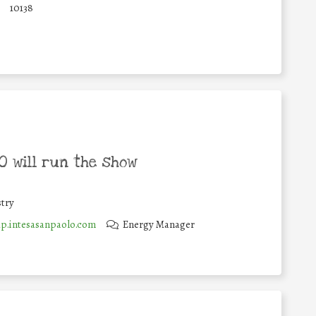
10138
 will run the show
try
.intesasanpaolo.com
Energy Manager