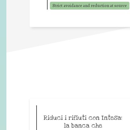
Strict avoidance and reduction at source
Riduci i rifiuti con Intesa:
la banca che