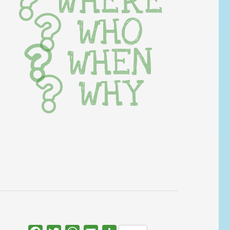
WHERE
WHO
WHEN
WHY