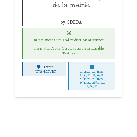
de la mairie
by:
SDEDA
Strict avoidance and reduction at source
Thematic Focus: Circular and Sustainable
Textiles
France
-
JUVANCOURT
19/11/22, 20/11/22,
21/11/22, 22/11/22,
23/11/22, 24/11/22,
25/11/22, 26/11/22,
27/11/22