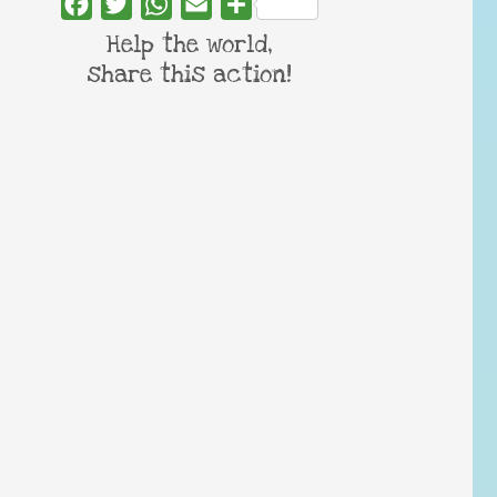
Facebook
Twitter
WhatsApp
Email
Share
Help the world,
share this action!