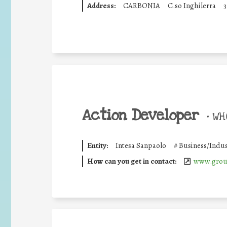
Address:
CARBONIA
C.so Inghilerra
3
Action Developer
•
WHO
Entity:
Intesa Sanpaolo
#
Business/Indus
How can you get in contact:
www.group