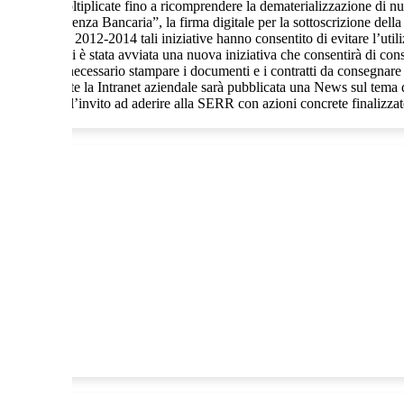
ve si sono moltiplicate fino a ricomprendere la dematerializzazione di nu
sulla Trasparenza Bancaria”, la firma digitale per la sottoscrizione della 
. Nel triennio 2012-2014 tali iniziative hanno consentito di evitare l’utili
 ultimi mesi è stata avviata una nuova iniziativa che consentirà di consoli
e non sarà più necessario stampare i documenti e i contratti da consegna
lientela. Tramite la Intranet aziendale sarà pubblicata una News sul tema 
ia comparirà l’invito ad aderire alla SERR con azioni concrete finalizzate 