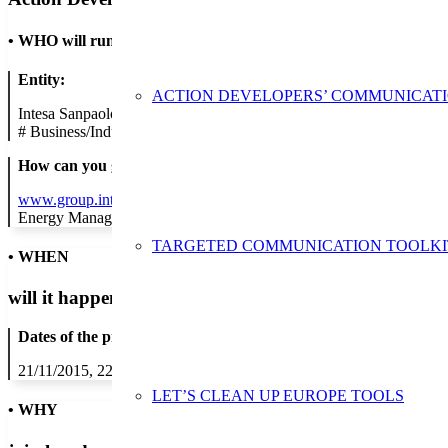
•
WHO will run the show
Entity:
ACTION DEVELOPERS’ COMMUNICAT
Intesa Sanpaolo
#
Business/Industry
How can you get in contact:
www.group.intesasanpaolo.com
Energy Manager
TARGETED COMMUNICATION TOOLKI
• WHEN
will it happen?
Dates of the proposed action:
21/11/2015, 22/11/2015, 23/11/2015, 24/11/2015, 25/11/2015, 26/1
LET’S CLEAN UP EUROPE TOOLS
• WHY