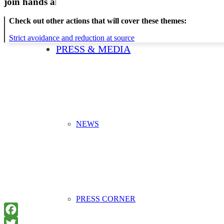
join hands and minds to
prevent waste
?
Check out other actions that will cover these themes:
Strict avoidance and reduction at source
PRESS & MEDIA
NEWS
PRESS CORNER