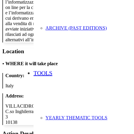
l’informatizzazione dei processi. Nel corso degli anni queste iniziati
on line per la clientela, la dematerializzazione dei “Fogli Informativi 
e l’informatizzazione dei materiali utilizzati per le sessioni formative
cui derivano emissioni evitate di CO2 per oltre 9.600 tonnellate. Negli
alla vendita di numerosi prodotti e servizi bancari, grazie alla qual
ARCHIVE (PAST EDITIONS)
avviate iniziative di comunicazione rivolte sia ai colleghi che alla c
rilasciati ad ogni operazione effettuata presso i bancomat di tutta Ital
alternativi all’impiego della carta.
Location
•
WHERE it will take place
TOOLS
Country:
Italy
Address:
VILLACIDRO
C.so Inghilerra
3
YEARLY THEMATIC TOOLS
10138
Action Developer