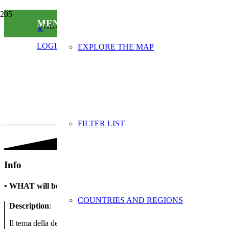
MENO CARTA IN BANCA
Follow us on social media
LOGIN
EXPLORE THE MAP
FILTER LIST
Info
•
WHAT will be done
COUNTRIES AND REGIONS
Description
:
Il tema della dematerializzazione è particolarmente sentito dal Gruppo 