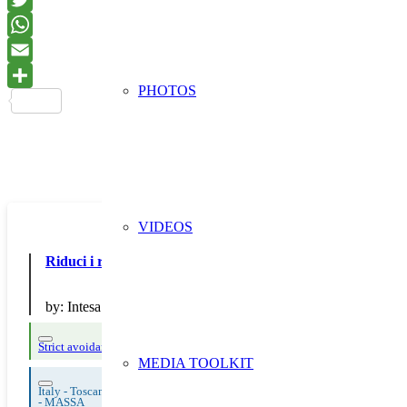
PHOTOS
VIDEOS
Riduci i rifiuti con Intesa: la banca che sensibilizza
by:
Intesa Sanpaolo S.p.A.
Strict avoidance and reduction at source
MEDIA TOOLKIT
Italy - Toscana
-
MASSA