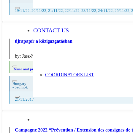
19/11/22, 20/11/22, 21/11/22, 22/11/22, 23/11/22, 24/11/22, 25/11/22, 
CONTACT US
újrapapír a közigazgatásban
by:
Jász-Nagykun Szolnok Megyei Kormányhivatal Szolnok Jár
Reuse and preparing for reuse
Strict avoidance and reduction at source
COORDINATORS LIST
Hungary
-
Szolnok
21/11/2017
Campagne 2022 “Prévention / Extension des consignes de tr