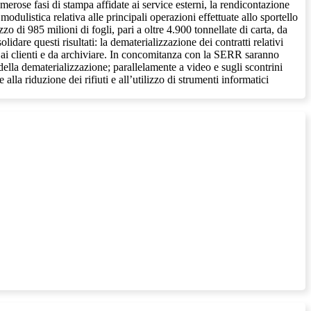
merose fasi di stampa affidate ai service esterni, la rendicontazione
modulistica relativa alle principali operazioni effettuate allo sportello
zzo di 985 milioni di fogli, pari a oltre 4.900 tonnellate di carta, da
dare questi risultati: la dematerializzazione dei contratti relativi
re ai clienti e da archiviare. In concomitanza con la SERR saranno
della dematerializzazione; parallelamente a video e sugli scontrini
alla riduzione dei rifiuti e all’utilizzo di strumenti informatici