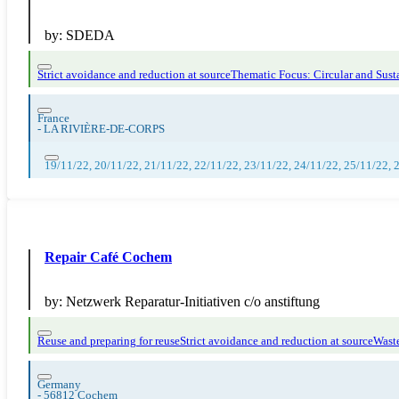
by:
SDEDA
Strict avoidance and reduction at source
Thematic Focus: Circular and Susta
France
-
LA RIVIÈRE-DE-CORPS
19/11/22, 20/11/22, 21/11/22, 22/11/22, 23/11/22, 24/11/22, 25/11/22, 
Repair Café Cochem
by:
Netzwerk Reparatur-Initiativen c/o anstiftung
Reuse and preparing for reuse
Strict avoidance and reduction at source
Waste
Germany
-
56812 Cochem