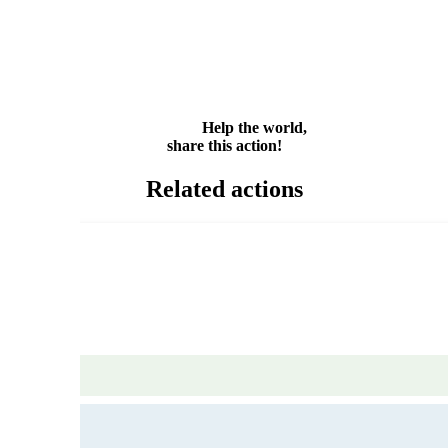
Twitter
WhatsApp
Email
Share
Help the world,
share this action!
Related actions