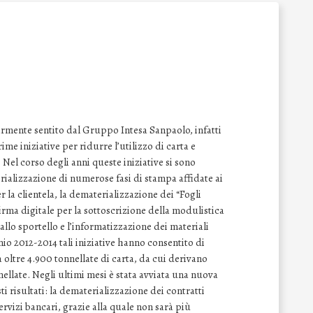
armente sentito dal Gruppo Intesa Sanpaolo, infatti
ime iniziative per ridurre l’utilizzo di carta e
 Nel corso degli anni queste iniziative si sono
ializzazione di numerose fasi di stampa affidate ai
r la clientela, la dematerializzazione dei “Fogli
irma digitale per la sottoscrizione della modulistica
 allo sportello e l’informatizzazione dei materiali
nnio 2012-2014 tali iniziative hanno consentito di
i a oltre 4.900 tonnellate di carta, da cui derivano
ellate. Negli ultimi mesi è stata avviata una nuova
i risultati: la dematerializzazione dei contratti
ervizi bancari, grazie alla quale non sarà più