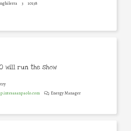
Inghilerra
3
10138
 will run the show
try
.intesasanpaolo.com
Energy Manager