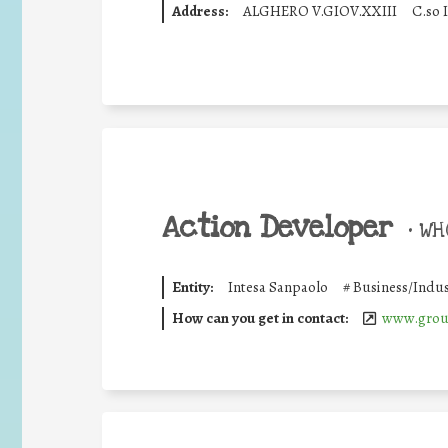
Address:
ALGHERO V.GIOV.XXIII
C.so 
Action Developer
•
WHO
Entity:
Intesa Sanpaolo
#
Business/Indus
How can you get in contact:
www.group