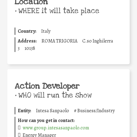
Location
•
WHERE it will take place
Country:
Italy
Address:
ROMA TRIGORIA
C.so Inghilerra
3
10138
Action Developer
•
WHO will run the show
Entity:
Intesa Sanpaolo
#
Business/Industry
How can you get in contact:
www.group.intesasanpaolo.com
Energy Manager