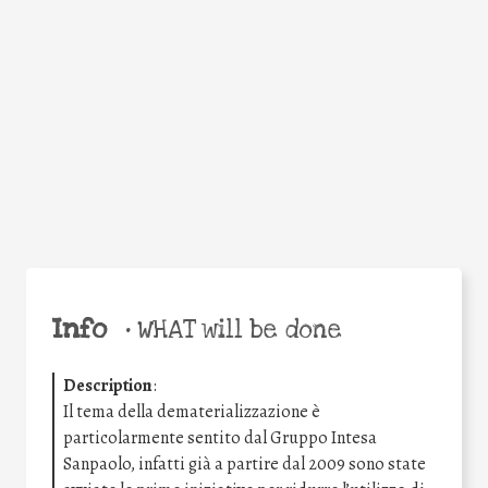
Facebook
Twitter
WhatsApp
Email
Share
Help the world,
share this action!
Info
•
WHAT will be done
Description
:
Il tema della dematerializzazione è
particolarmente sentito dal Gruppo Intesa
Sanpaolo, infatti già a partire dal 2009 sono state