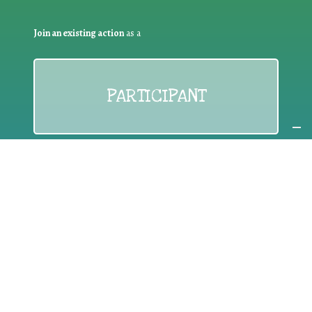
Join an existing action
as a
PARTICIPANT
If you are:
an individual citizen or a group
Coordinate
the EWWR
in your area
as a
COORDINATOR