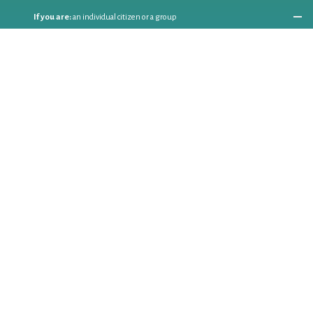
If you are:
an individual citizen or a group
Coordinate
the EWWR
in your area
as a
COORDINATOR
If you are:
a public authority competent in the field of waste
prevention