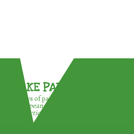
TAKE PART !
3 ways of participating in the
European Week for Waste
Reduction: