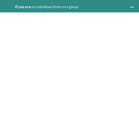
If you are:
an individual citizen or a group
Coordinate
the EWWR
in your area
as a
COORDINATOR
If you are:
a public authority competent in the field of waste
prevention