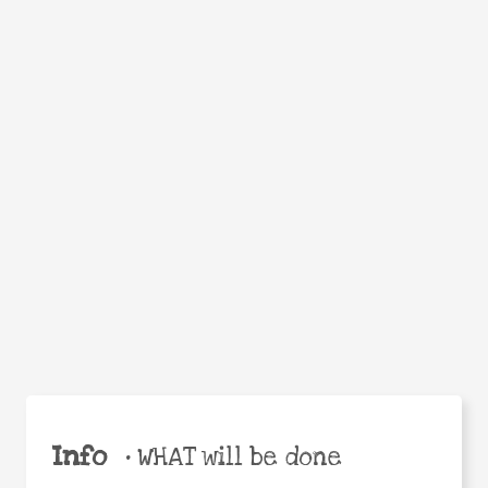
Facebook
Twitter
WhatsApp
Email
Help the world,
Share
share this action!
Info
•
WHAT will be done