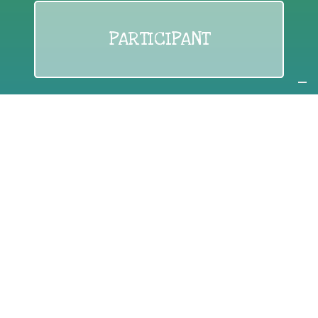
PARTICIPANT
If you are:
an individual citizen or a group
Coordinate
the EWWR
in your area
as a
COORDINATOR
If you are:
a public authority competent in the field of waste
prevention