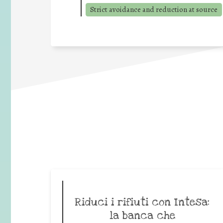
Strict avoidance and reduction at source
Riduci i rifiuti con Intesa:
la banca che