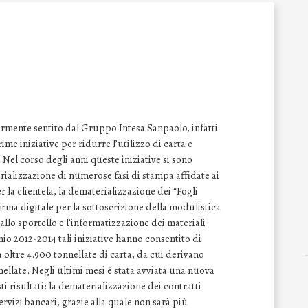
armente sentito dal Gruppo Intesa Sanpaolo, infatti
ime iniziative per ridurre l’utilizzo di carta e
 Nel corso degli anni queste iniziative si sono
ializzazione di numerose fasi di stampa affidate ai
r la clientela, la dematerializzazione dei “Fogli
irma digitale per la sottoscrizione della modulistica
 allo sportello e l’informatizzazione dei materiali
nnio 2012-2014 tali iniziative hanno consentito di
i a oltre 4.900 tonnellate di carta, da cui derivano
ellate. Negli ultimi mesi è stata avviata una nuova
i risultati: la dematerializzazione dei contratti
ervizi bancari, grazie alla quale non sarà più