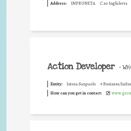
Address:
IMPRUNETA
C.so Inghilerra
Action Developer
•
WHO
Entity:
Intesa Sanpaolo
#
Business/Indus
How can you get in contact:
www.group