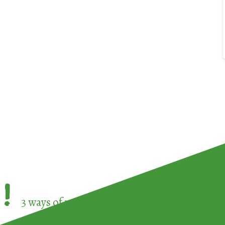
!
3 ways of participating in the
European Week 