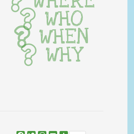
WHERE
WHO
WHEN
WHY