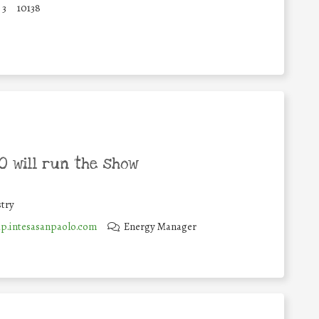
3
10138
 will run the show
try
.intesasanpaolo.com
Energy Manager