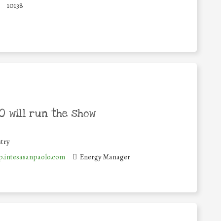
10138
 will run the show
try
.intesasanpaolo.com
Energy Manager