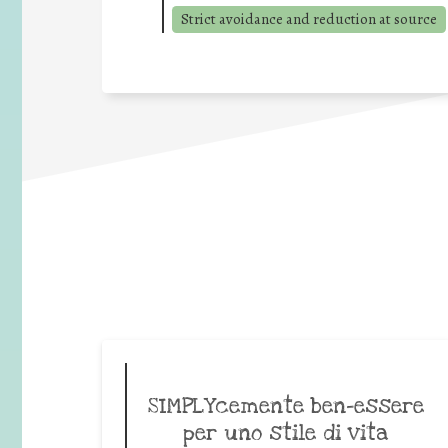
Strict avoidance and reduction at source
SIMPLYcemente ben-essere
per uno stile di vita