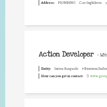
Address:
PIOMBINO
C.so Inghilerra
3
Action Developer
•
WHO
Entity:
Intesa Sanpaolo
#
Business/Indus
How can you get in contact:
www.group