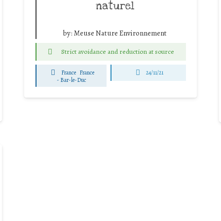
naturel
by:
Meuse Nature Environnement
Strict avoidance and reduction at source
France
France
24/11/21
-
Bar-le-Duc