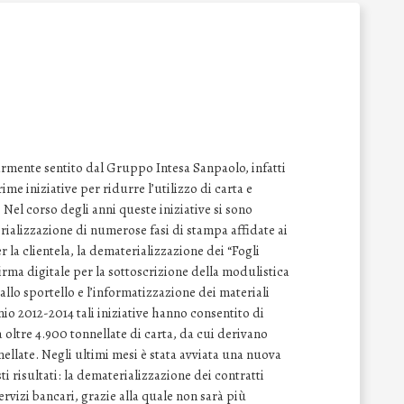
armente sentito dal Gruppo Intesa Sanpaolo, infatti
ime iniziative per ridurre l’utilizzo di carta e
 Nel corso degli anni queste iniziative si sono
ializzazione di numerose fasi di stampa affidate ai
r la clientela, la dematerializzazione dei “Fogli
irma digitale per la sottoscrizione della modulistica
 allo sportello e l’informatizzazione dei materiali
nnio 2012-2014 tali iniziative hanno consentito di
i a oltre 4.900 tonnellate di carta, da cui derivano
ellate. Negli ultimi mesi è stata avviata una nuova
i risultati: la dematerializzazione dei contratti
ervizi bancari, grazie alla quale non sarà più