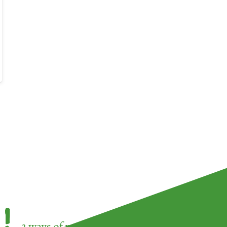
!
3 ways of participating in the
European Week 