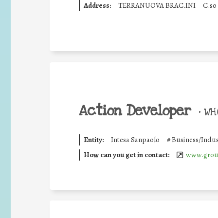
Address:
TERRANUOVA BRAC.INI
C.so
Action Developer
•
WHO
Entity:
Intesa Sanpaolo
#
Business/Indus
How can you get in contact:
www.group