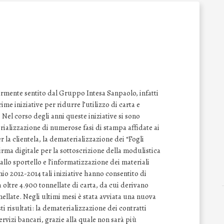
armente sentito dal Gruppo Intesa Sanpaolo, infatti
ime iniziative per ridurre l’utilizzo di carta e
 Nel corso degli anni queste iniziative si sono
ializzazione di numerose fasi di stampa affidate ai
r la clientela, la dematerializzazione dei “Fogli
irma digitale per la sottoscrizione della modulistica
 allo sportello e l’informatizzazione dei materiali
nnio 2012-2014 tali iniziative hanno consentito di
i a oltre 4.900 tonnellate di carta, da cui derivano
ellate. Negli ultimi mesi è stata avviata una nuova
i risultati: la dematerializzazione dei contratti
ervizi bancari, grazie alla quale non sarà più