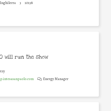
 Inghilerra
3
10138
 will run the show
try
.intesasanpaolo.com
Energy Manager