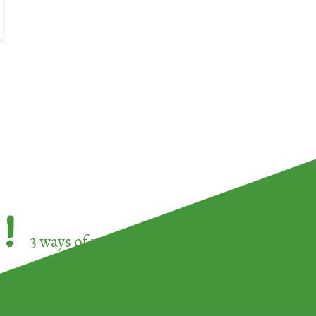
!
3 ways of participating in the
European Week 