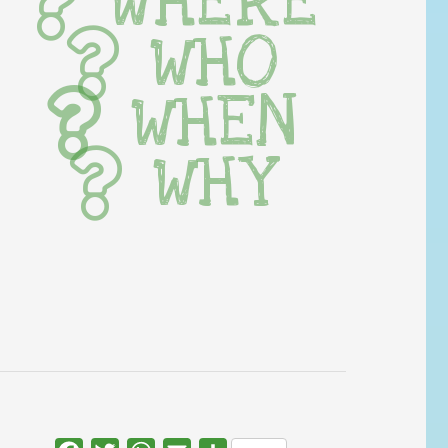
WHERE
WHO
WHEN
WHY