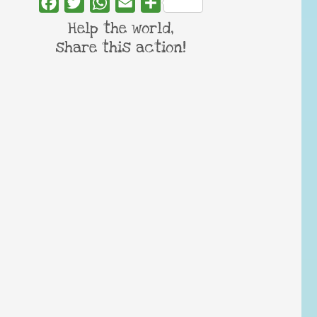
Facebook
Twitter
WhatsApp
Email
Share
Help the world,
share this action!