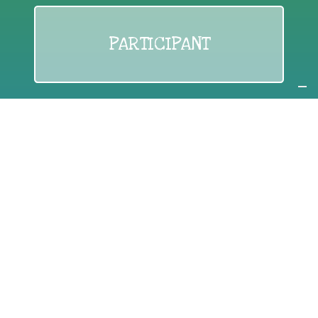
PARTICIPANT
If you are:
an individual citizen or a group
Coordinate
the EWWR
in your area
as a
COORDINATOR
If you are:
a public authority competent in the field of waste
prevention