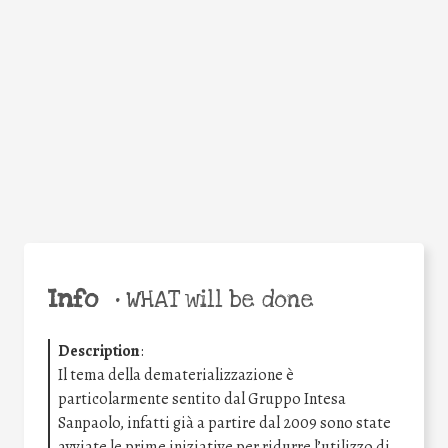
Facebook
Twitter
WhatsApp
Email
Share
Help the world,
share this action!
Info
•
WHAT will be done
Description
:
Il tema della dematerializzazione è
particolarmente sentito dal Gruppo Intesa
Sanpaolo, infatti già a partire dal 2009 sono state
avviate le prime iniziative per ridurre l’utilizzo di