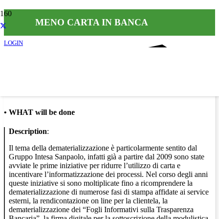
MENO CARTA IN BANCA
LOGIN
Info
•
WHAT will be done
Description
:
Il tema della dematerializzazione è particolarmente sentito dal
Gruppo Intesa Sanpaolo, infatti già a partire dal 2009 sono state
avviate le prime iniziative per ridurre l’utilizzo di carta e
incentivare l’informatizzazione dei processi. Nel corso degli anni
queste iniziative si sono moltiplicate fino a ricomprendere la
dematerializzazione di numerose fasi di stampa affidate ai service
esterni, la rendicontazione on line per la clientela, la
dematerializzazione dei “Fogli Informativi sulla Trasparenza
Bancaria”, la firma digitale per la sottoscrizione della modulistica