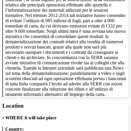
relativa alle principali operazioni effettuate allo sportello e
l’informatizzazione dei materiali utilizzati per le sessioni
formative. Nel triennio 2012-2014 tali iniziative hanno consentito
di evitare l’utilizzo di 985 milioni di fogli, pari a oltre 4.900
tonnellate di carta, da cui derivano emissioni evitate di CO2 per
oltre 9.600 tonnellate. Negli ultimi mesi è stata avviata una nuova
iniziativa che consentirà di consolidare questi risultati: la
dematerializzazione dei contratti relativi alla vendita di numerosi
prodotti e servizi bancari, grazie alla quale non sarà più
necessario stampare i documenti e i contratti da consegnare ai
clienti e da archiviare. In concomitanza con la SERR saranno
avviate iniziative di comunicazione rivolte sia ai colleghi che alla
clientela. Tramite la Intranet aziendale sarà pubblicata una News
sul tema della dematerializzazione; parallelamente a video e sugli
scontrini rilasciati ad ogni operazione effettuata presso i bancomat
di tutta Italia comparirà l’invito ad aderire alla SERR con azioni
concrete finalizzate alla riduzione dei rifiuti e all’utilizzo di
strumenti informatici alternativi all’impiego della carta.
Location
•
WHERE it will take place
Country: