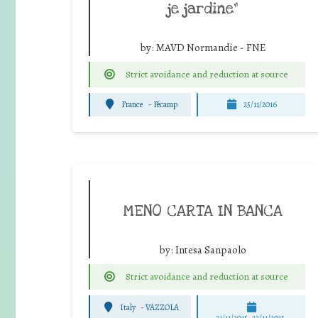
je jardine”
by:
MAVD Normandie - FNE
Strict avoidance and reduction at source
France
-
Fécamp
25/11/2016
MENO CARTA IN BANCA
by:
Intesa Sanpaolo
Strict avoidance and reduction at source
Italy
-
VAZZOLA
21/11/2015, 22/11/2015,