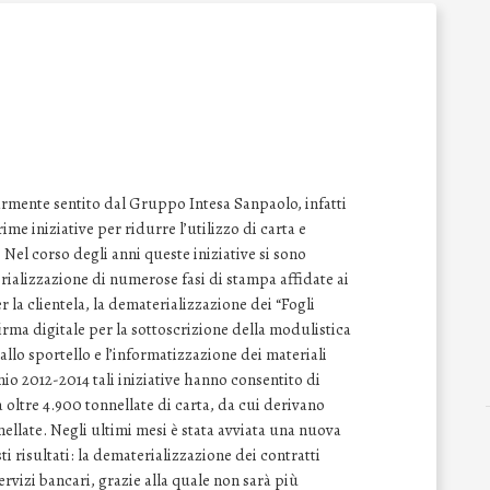
armente sentito dal Gruppo Intesa Sanpaolo, infatti
ime iniziative per ridurre l’utilizzo di carta e
 Nel corso degli anni queste iniziative si sono
ializzazione di numerose fasi di stampa affidate ai
r la clientela, la dematerializzazione dei “Fogli
irma digitale per la sottoscrizione della modulistica
 allo sportello e l’informatizzazione dei materiali
nnio 2012-2014 tali iniziative hanno consentito di
i a oltre 4.900 tonnellate di carta, da cui derivano
ellate. Negli ultimi mesi è stata avviata una nuova
i risultati: la dematerializzazione dei contratti
ervizi bancari, grazie alla quale non sarà più