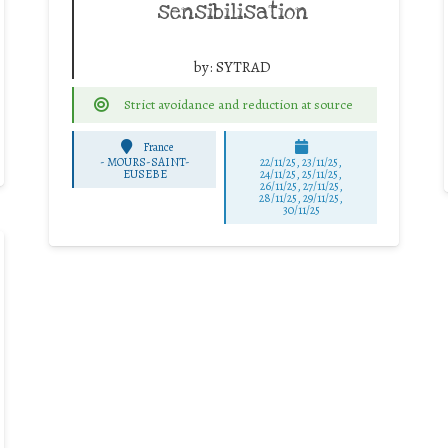
sensibilisation
by:
SYTRAD
Strict avoidance and reduction at source
France
-
MOURS-SAINT-
22/11/25
,
23/11/25
,
EUSEBE
24/11/25
,
25/11/25
,
26/11/25
,
27/11/25
,
28/11/25
,
29/11/25
,
30/11/25