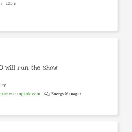
3
10138
 will run the show
try
.intesasanpaolo.com
Energy Manager