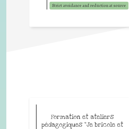
Strict avoidance and reduction at source
Formation et ateliers
pédagogiques “Je bricole et