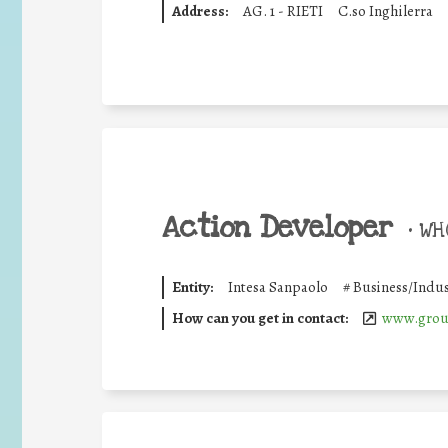
Address:
AG. 1 - RIETI
C.so Inghilerra
Action Developer
•
WHO
Entity:
Intesa Sanpaolo
#
Business/Indus
How can you get in contact:
www.group