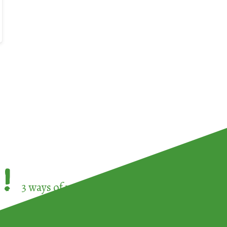
!
3 ways of participating in the
European Week 