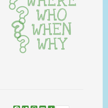
WHERE
WHO
WHEN
WHY