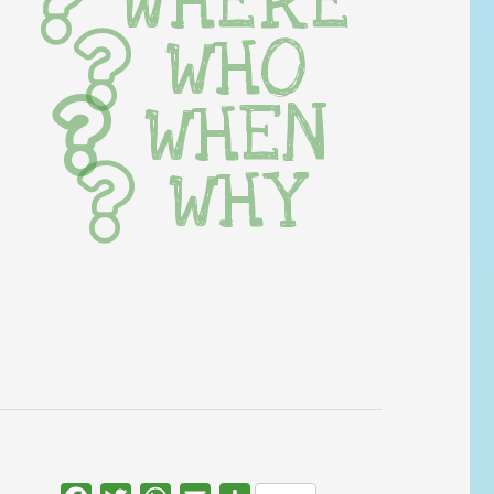
WHERE
WHO
WHEN
WHY