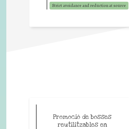
Strict avoidance and reduction at source
Promoció de bosses
reutilitzables en