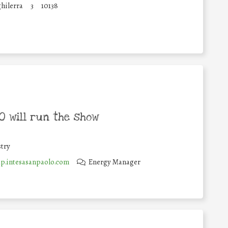
ghilerra
3
10138
 will run the show
try
.intesasanpaolo.com
Energy Manager