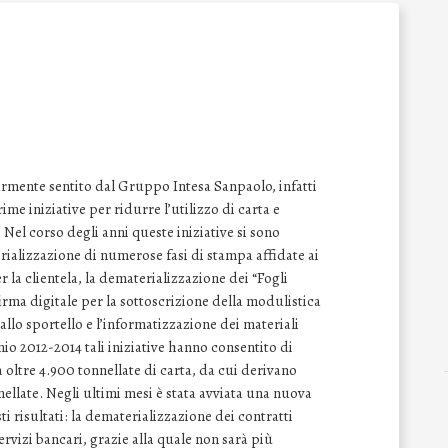
armente sentito dal Gruppo Intesa Sanpaolo, infatti
ime iniziative per ridurre l’utilizzo di carta e
 Nel corso degli anni queste iniziative si sono
ializzazione di numerose fasi di stampa affidate ai
r la clientela, la dematerializzazione dei “Fogli
irma digitale per la sottoscrizione della modulistica
 allo sportello e l’informatizzazione dei materiali
nnio 2012-2014 tali iniziative hanno consentito di
i a oltre 4.900 tonnellate di carta, da cui derivano
ellate. Negli ultimi mesi è stata avviata una nuova
i risultati: la dematerializzazione dei contratti
ervizi bancari, grazie alla quale non sarà più