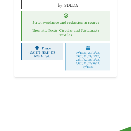
by:
SDEDA
Strict avoidance and reduction at source
Thematic Focus: Circular and Sustainable
Textiles
France
-
SAINT-JEAN-DE-
19/11/22, 20/11/22,
BONNEVAL
21/11/22, 22/11/22,
23/11/22, 24/11/22,
25/11/22, 26/11/22,
27/11/22