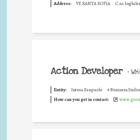
Address:
VE SANTA SOFIA
C.so Inghile
Action Developer
•
WHO
Entity:
Intesa Sanpaolo
#
Business/Indus
How can you get in contact:
www.group