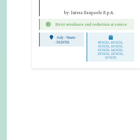
by:
Intesa Sanpaolo S.p.A.
Strict avoidance and reduction at source
Italy - Veneto
-
PADOVA
19/11/22, 20/11/22,
21/11/22, 22/11/22,
23/11/22, 24/11/22,
25/11/22, 26/11/22,
27/11/22