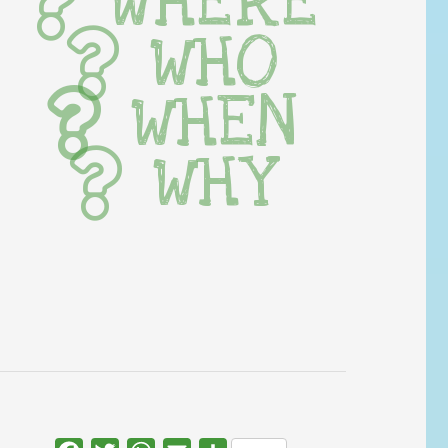
WHERE
WHO
WHEN
WHY