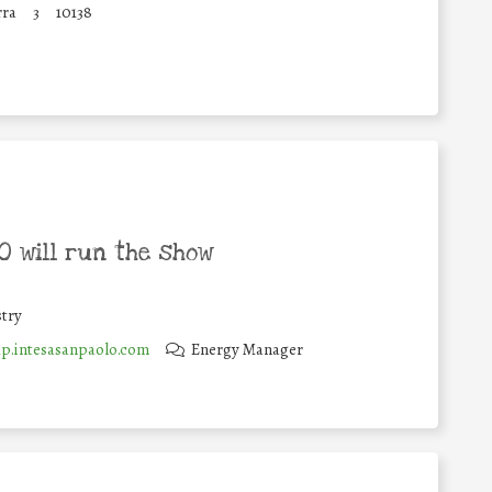
rra
3
10138
 will run the show
try
.intesasanpaolo.com
Energy Manager