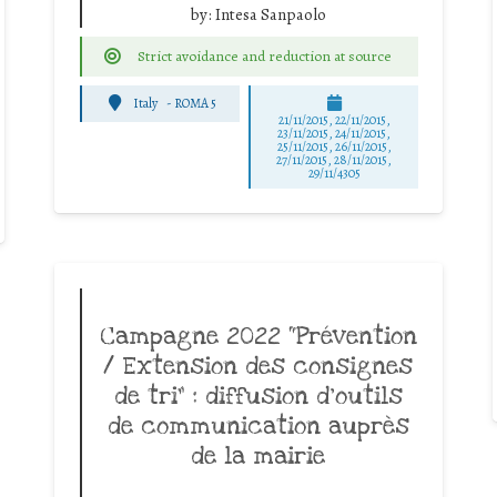
by:
Intesa Sanpaolo
Strict avoidance and reduction at source
Italy
-
ROMA 5
21/11/2015, 22/11/2015,
23/11/2015, 24/11/2015,
25/11/2015, 26/11/2015,
27/11/2015, 28/11/2015,
29/11/4305
Campagne 2022 “Prévention
/ Extension des consignes
de tri” : diffusion d’outils
de communication auprès
de la mairie