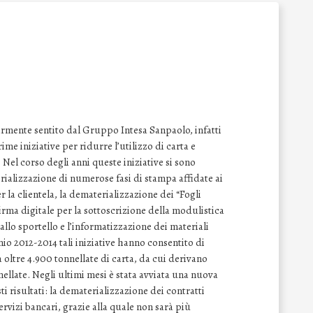
armente sentito dal Gruppo Intesa Sanpaolo, infatti
ime iniziative per ridurre l’utilizzo di carta e
 Nel corso degli anni queste iniziative si sono
ializzazione di numerose fasi di stampa affidate ai
r la clientela, la dematerializzazione dei “Fogli
irma digitale per la sottoscrizione della modulistica
 allo sportello e l’informatizzazione dei materiali
nnio 2012-2014 tali iniziative hanno consentito di
i a oltre 4.900 tonnellate di carta, da cui derivano
ellate. Negli ultimi mesi è stata avviata una nuova
i risultati: la dematerializzazione dei contratti
ervizi bancari, grazie alla quale non sarà più