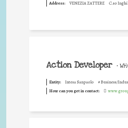
Address:
VENEZIA ZATTERE
C.so Inghi
Action Developer
•
WHO
Entity:
Intesa Sanpaolo
#
Business/Indus
How can you get in contact:
www.group