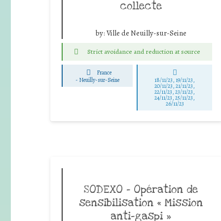
collecte
by:
Ville de Neuilly-sur-Seine
Strict avoidance and reduction at source
France
-
Neuilly-sur-Seine
18/11/23, 19/11/23,
20/11/23, 21/11/23,
22/11/23, 23/11/23,
24/11/23, 25/11/23,
26/11/23
SODEXO – Opération de
sensibilisation « Mission
anti-gaspi »