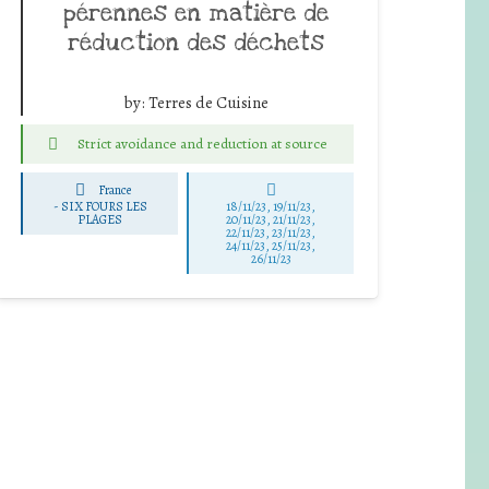
pérennes en matière de
réduction des déchets
by:
Terres de Cuisine
Strict avoidance and reduction at source
France
-
SIX FOURS LES
18/11/23, 19/11/23,
PLAGES
20/11/23, 21/11/23,
22/11/23, 23/11/23,
24/11/23, 25/11/23,
26/11/23