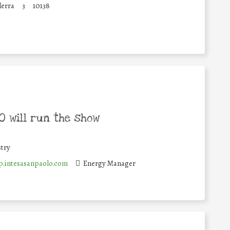
lerra
3
10138
 will run the show
try
.intesasanpaolo.com
Energy Manager