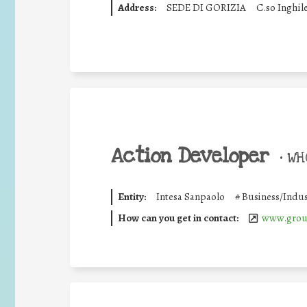
Address:
SEDE DI GORIZIA
C.so Inghil
Action Developer
•
WHO
Entity:
Intesa Sanpaolo
#
Business/Indus
How can you get in contact:
www.group