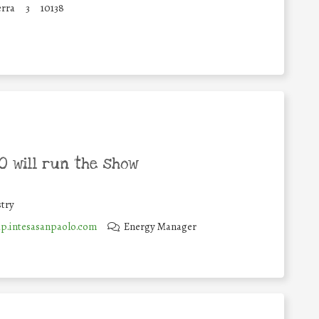
erra
3
10138
 will run the show
try
.intesasanpaolo.com
Energy Manager