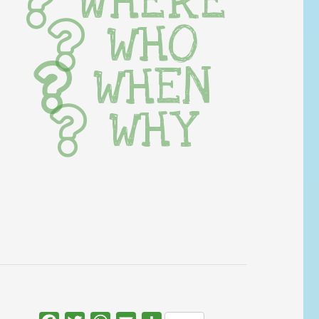
WHERE
WHO
WHEN
WHY