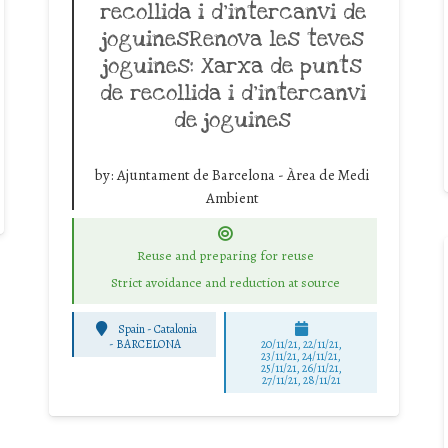
recollida i d’intercanvi de
joguinesRenova les teves
joguines: Xarxa de punts
de recollida i d’intercanvi
de joguines
by:
Ajuntament de Barcelona - Àrea de Medi
Ambient
Reuse and preparing for reuse
Strict avoidance and reduction at source
Spain - Catalonia
-
BARCELONA
20/11/21, 22/11/21,
23/11/21, 24/11/21,
25/11/21, 26/11/21,
27/11/21, 28/11/21