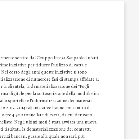
armente sentito dal Gruppo Intesa Sanpaolo, infatti
ime iniziative per ridurre l’utilizzo di carta e
 Nel corso degli anni queste iniziative si sono
ializzazione di numerose fasi di stampa affidate ai
r la clientela, la dematerializzazione dei “Fogli
irma digitale per la sottoscrizione della modulistica
 allo sportello e l’informatizzazione dei materiali
nnio 2012-2014 tali iniziative hanno consentito di
i a oltre 4.900 tonnellate di carta, da cui derivano
ellate. Negli ultimi mesi è stata avviata una nuova
i risultati: la dematerializzazione dei contratti
ervizi bancari, grazie alla quale non sarà più