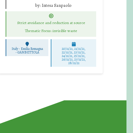
by:
Intesa Sanpaolo
Strict avoidance and reduction at source
Thematic Focus: invisible waste
Italy - Emilia Romagna
20/11/21, 21/11/21,
-
GAMBETTOLA
22/11/21, 23/11/21,
24/11/21, 25/11/21,
26/11/21, 27/11/21,
28/11/21