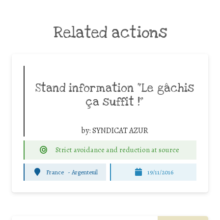
Related actions
Stand information “Le gâchis
ça suffit !”
by:
SYNDICAT AZUR
Strict avoidance and reduction at source
France
-
Argenteuil
19/11/2016