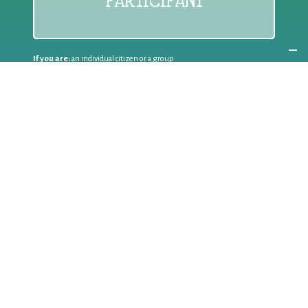
PARTICIPANT
If you are:
an individual citizen or a group
Coordinate
the EWWR
in your area
as a
COORDINATOR
If you are:
a public authority competent in the field of waste
prevention