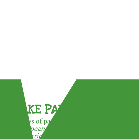
TAKE PART !
3 ways of participating in the
European Week for Waste
Reduction: