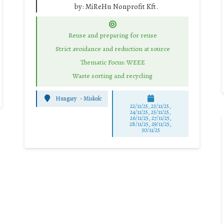
by:
MiReHu Nonprofit Kft.
Reuse and preparing for reuse
Strict avoidance and reduction at source
Thematic Focus: WEEE
Waste sorting and recycling
Hungary
-
Miskolc
22/11/25
,
23/11/25
,
24/11/25
,
25/11/25
,
26/11/25
,
27/11/25
,
28/11/25
,
29/11/25
,
30/11/25