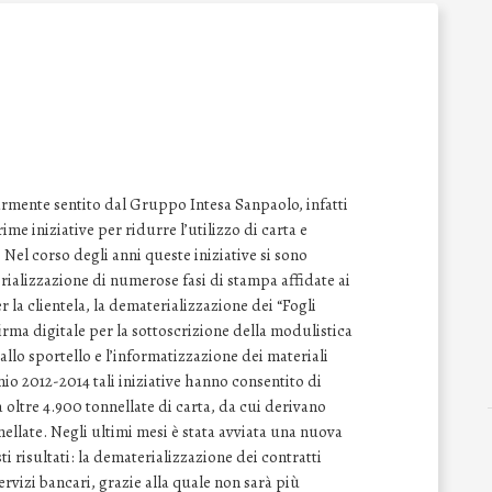
armente sentito dal Gruppo Intesa Sanpaolo, infatti
ime iniziative per ridurre l’utilizzo di carta e
 Nel corso degli anni queste iniziative si sono
ializzazione di numerose fasi di stampa affidate ai
r la clientela, la dematerializzazione dei “Fogli
irma digitale per la sottoscrizione della modulistica
 allo sportello e l’informatizzazione dei materiali
nnio 2012-2014 tali iniziative hanno consentito di
i a oltre 4.900 tonnellate di carta, da cui derivano
ellate. Negli ultimi mesi è stata avviata una nuova
i risultati: la dematerializzazione dei contratti
ervizi bancari, grazie alla quale non sarà più