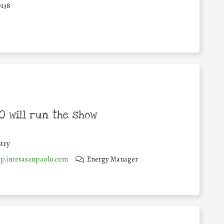
0138
 will run the show
try
.intesasanpaolo.com
Energy Manager