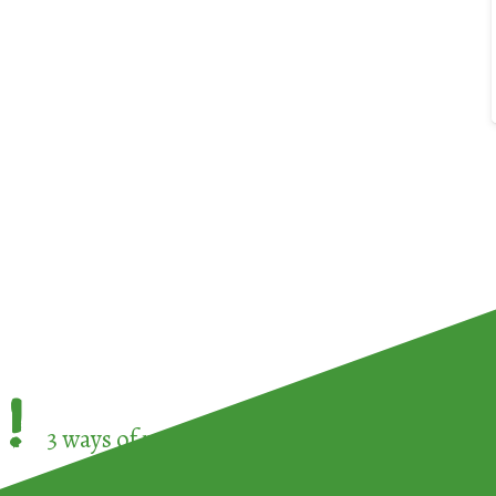
!
3 ways of participating in the
European Week 