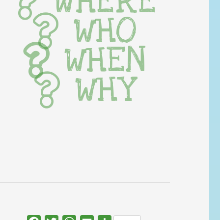
WHERE
WHO
WHEN
WHY