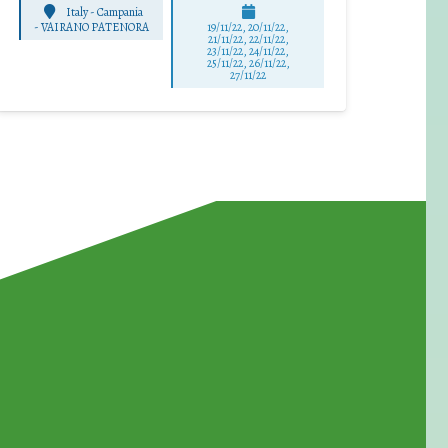
Italy - Campania
-
VAIRANO PATENORA
19/11/22, 20/11/22,
21/11/22, 22/11/22,
23/11/22, 24/11/22,
25/11/22, 26/11/22,
27/11/22
for Waste Reduction: