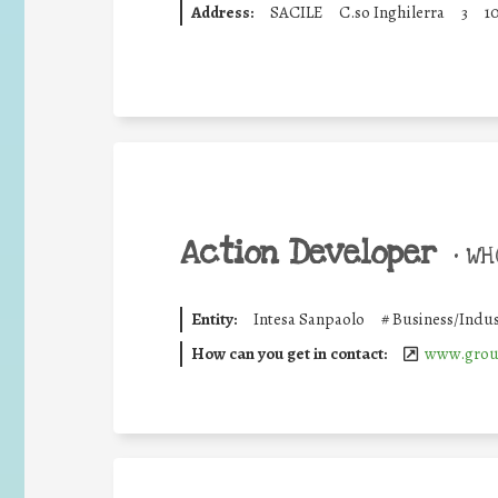
Address:
SACILE
C.so Inghilerra
3
1
Action Developer
•
WHO
Entity:
Intesa Sanpaolo
#
Business/Indus
How can you get in contact:
www.group