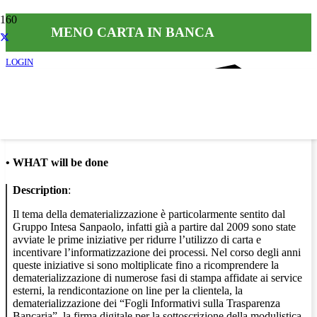
MENO CARTA IN BANCA
LOGIN
Info
•
WHAT will be done
Description
:
Il tema della dematerializzazione è particolarmente sentito dal
Gruppo Intesa Sanpaolo, infatti già a partire dal 2009 sono state
avviate le prime iniziative per ridurre l’utilizzo di carta e
incentivare l’informatizzazione dei processi. Nel corso degli anni
queste iniziative si sono moltiplicate fino a ricomprendere la
dematerializzazione di numerose fasi di stampa affidate ai service
esterni, la rendicontazione on line per la clientela, la
dematerializzazione dei “Fogli Informativi sulla Trasparenza
Bancaria”, la firma digitale per la sottoscrizione della modulistica