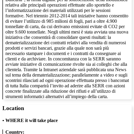
relativa alle principali operazioni effettuate allo sportello e
l’informatizzazione dei materiali utilizzati per le sessioni
formative. Nel triennio 2012-2014 tali iniziative hanno consentito
di evitare l’utilizzo di 985 milioni di fogli, pari a oltre 4.900
tonnellate di carta, da cui derivano emissioni evitate di CO2 per
oltre 9.600 tonnellate. Negli ultimi mesi è stata avviata una nuova
iniziativa che consentirà di consolidare questi risultati: la
dematerializzazione dei contratti relativi alla vendita di numerosi
prodotti e servizi bancari, grazie alla quale non sarà più
necessario stampare i documenti e i contratti da consegnare ai
clienti e da archiviare. In concomitanza con la SERR saranno
avviate iniziative di comunicazione rivolte sia ai colleghi che alla
clientela. Tramite la Intranet aziendale sarà pubblicata una News
sul tema della dematerializzazione; parallelamente a video e sugli
scontrini rilasciati ad ogni operazione effettuata presso i bancomat
di tutta Italia comparirà l’invito ad aderire alla SERR con azioni
concrete finalizzate alla riduzione dei rifiuti e all’utilizzo di
strumenti informatici alternativi all’impiego della carta.
Location
•
WHERE it will take place
Country: