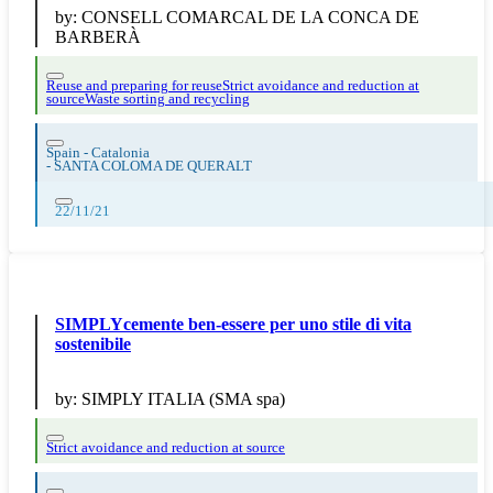
by:
CONSELL COMARCAL DE LA CONCA DE
BARBERÀ
Reuse and preparing for reuse
Strict avoidance and reduction at
source
Waste sorting and recycling
Spain - Catalonia
-
SANTA COLOMA DE QUERALT
22/11/21
SIMPLYcemente ben-essere per uno stile di vita
sostenibile
by:
SIMPLY ITALIA (SMA spa)
Strict avoidance and reduction at source