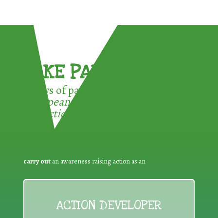
TAKE PART !
3 ways of participating in the
European Week for Waste
Reduction:
carry out
an awareness raising action as an
ACTION DEVELOPER