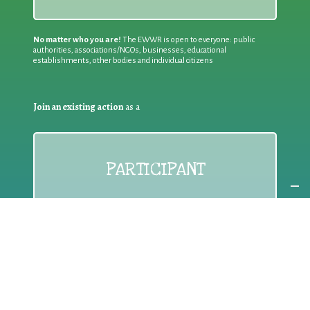
No matter who you are!
The EWWR is open to everyone: public
authorities, associations/NGOs, businesses, educational
establishments, other bodies and individual citizens
Join an existing action
as a
PARTICIPANT
If you are:
an individual citizen or a group
Coordinate
the EWWR
in your area
as a