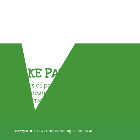
TAKE PART !
3 ways of participating in the
European Week for Waste
Reduction:
carry out
an awareness raising action as an