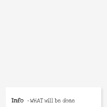
Facebook
Twitter
WhatsApp
Email
Help the world,
Share
share this action!
Info
•
WHAT will be done