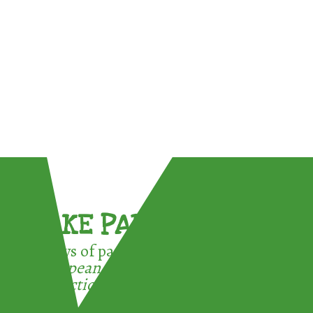
TAKE PART !
3 ways of participating in the
European Week for Waste
Reduction: