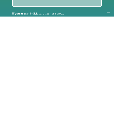
If you are:
an individual citizen or a group
Coordinate
the EWWR
in your area
as a
COORDINATOR
If you are:
a public authority competent in the field of waste
prevention