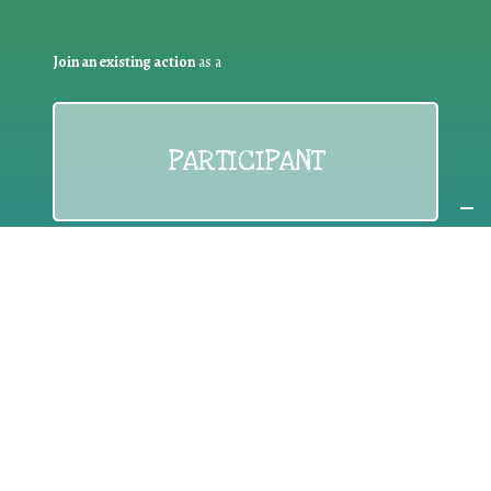
Join an existing action
as a
PARTICIPANT
If you are:
an individual citizen or a group
Coordinate
the EWWR
in your area
as a
COORDINATOR