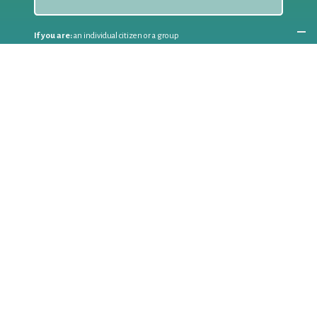
If you are:
an individual citizen or a group
Coordinate
the EWWR
in your area
as a
COORDINATOR
If you are:
a public authority competent in the field of waste
prevention