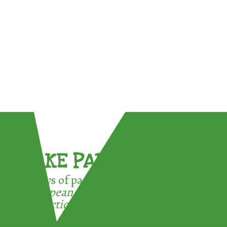
TAKE PART !
3 ways of participating in the
European Week for Waste
Reduction: