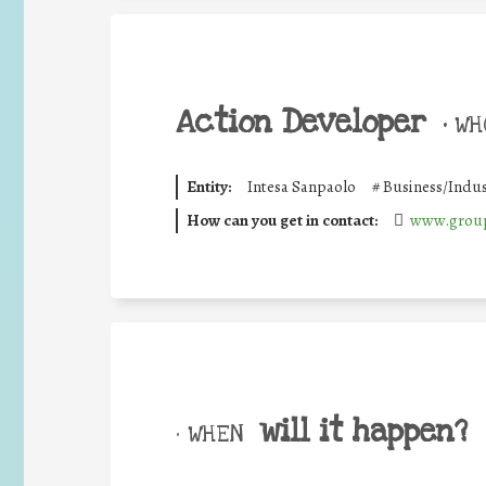
Action Developer
•
WHO
Entity:
Intesa Sanpaolo
#
Business/Indus
How can you get in contact:
www.group
will it happen?
• WHEN