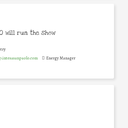
 will run the show
try
.intesasanpaolo.com
Energy Manager