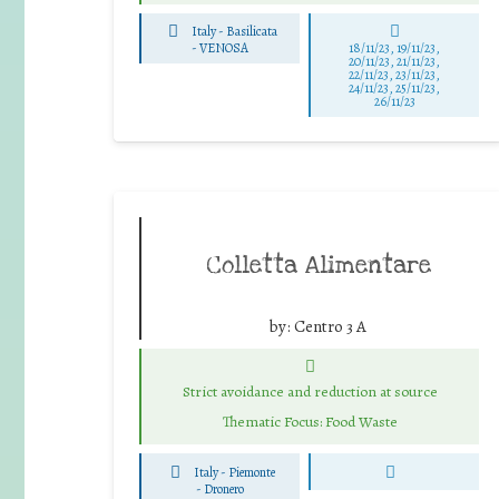
Italy - Basilicata
-
VENOSA
18/11/23, 19/11/23,
20/11/23, 21/11/23,
22/11/23, 23/11/23,
24/11/23, 25/11/23,
26/11/23
Colletta Alimentare
by:
Centro 3 A
Strict avoidance and reduction at source
Thematic Focus: Food Waste
Italy - Piemonte
-
Dronero