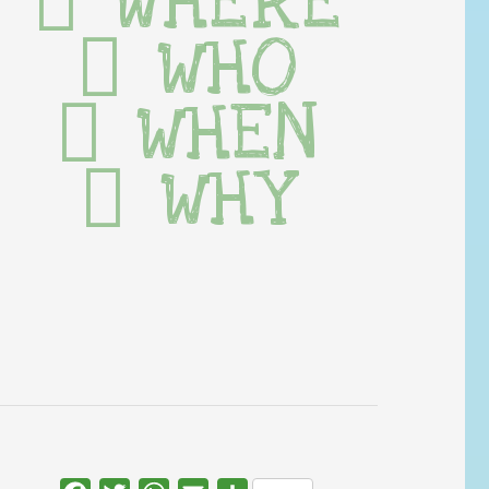
WHERE
WHO
WHEN
WHY