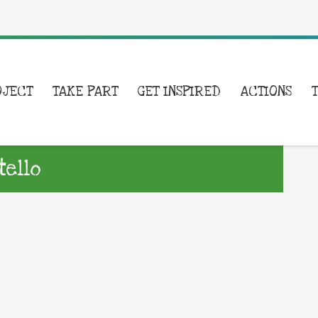
OJECT
TAKE PART
GET INSPIRED
ACTIONS
tello