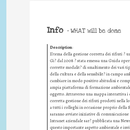
Info
•
WHAT will be done
Description
:
Il tema della gestione corretta dei rifiuti 
Gi? dal 2008 ? stata emessa una Guida operat
corrette modalit? di smaltimento dei vari tip
della cultura e della sensibilit? in campo am
cambiare in modo positivo abitudini e compo
ampia piattaforma di formazione ambiental
oggetto. Attraverso una mappa interattiva i 
corretta gestione dei rifiuti prodotti nella l
a tutti i colleghi in occasione proprio dell
saranno avviate iniziative di comunicazione ri
Intranet aziendale sar? pubblicata una News 
questo importante aspetto ambientale e invita