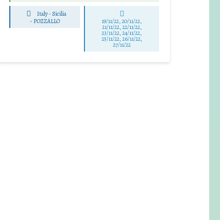
Italy - Sicilia
-
POZZALLO
19/11/22, 20/11/22,
21/11/22, 22/11/22,
23/11/22, 24/11/22,
25/11/22, 26/11/22,
27/11/22