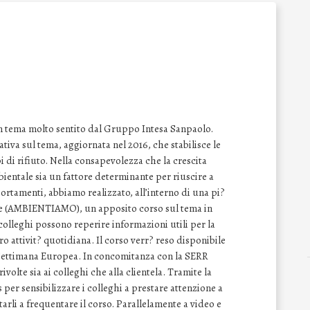
? un tema molto sentito dal Gruppo Intesa Sanpaolo.
iva sul tema, aggiornata nel 2016, che stabilisce le
i di rifiuto. Nella consapevolezza che la crescita
bientale sia un fattore determinante per riuscire a
rtamenti, abbiamo realizzato, all’interno di una pi?
e (AMBIENTIAMO), un apposito corso sul tema in
colleghi possono reperire informazioni utili per la
oro attivit? quotidiana. Il corso verr? reso disponibile
a Settimana Europea. In concomitanza con la SERR
volte sia ai colleghi che alla clientela. Tramite la
per sensibilizzare i colleghi a prestare attenzione a
rli a frequentare il corso. Parallelamente a video e