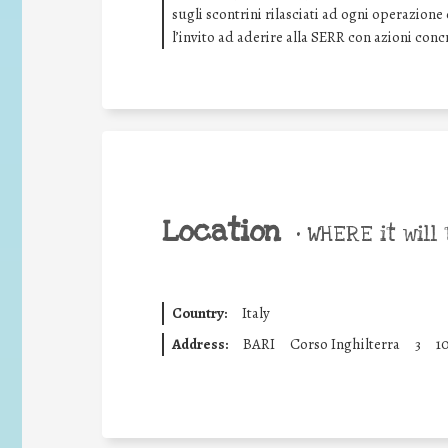
sugli scontrini rilasciati ad ogni operazione
l’invito ad aderire alla SERR con azioni concre
Location
•
WHERE it will 
Country:
Italy
Address:
BARI
Corso Inghilterra
3
1