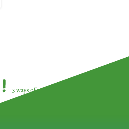
!
3 ways of participating in the
European Week 