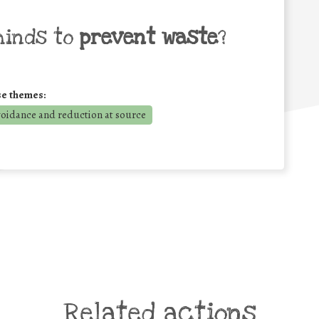
minds to
prevent waste
?
se themes:
voidance and reduction at source
Related actions