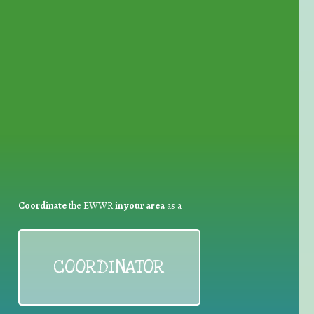
for Waste Reduction:
Coordinate
the EWWR
in your area
as a
COORDINATOR