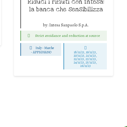
Riduci i rifiuti con Intesa:
la banca che sensibilizza
by:
Intesa Sanpaolo S.p.A.
Strict avoidance and reduction at source
Italy - Marche
-
APPIGNANO
18/11/23, 19/11/23,
20/11/23, 21/11/23,
22/11/23, 23/11/23,
24/11/23, 25/11/23,
26/11/23