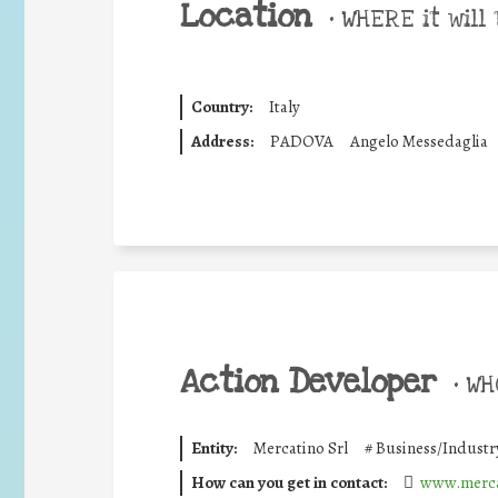
Location
•
WHERE it will 
Country:
Italy
Address:
PADOVA
Angelo Messedaglia
Action Developer
•
WHO
Entity:
Mercatino Srl
#
Business/Industr
How can you get in contact:
www.merca