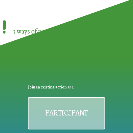
!
3 ways of participating in the
European Week 
Join an existing action
as a
PARTICIPANT