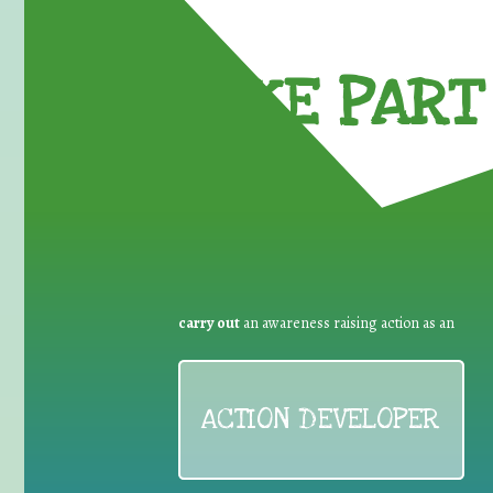
TAKE PART 
carry out
an awareness raising action as an
ACTION DEVELOPER