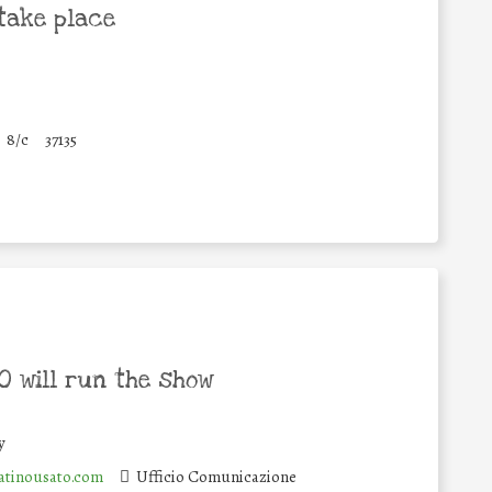
take place
8/c
37135
 will run the show
y
tinousato.com
Ufficio Comunicazione