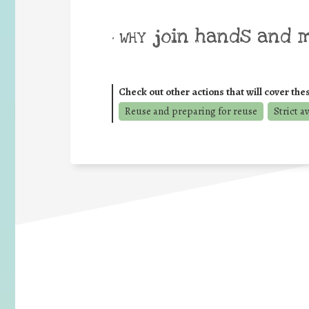
join hands and 
• WHY
Check out other actions that will cover the
Reuse and preparing for reuse
Strict a