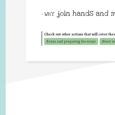
join hands and 
• WHY
Check out other actions that will cover the
Reuse and preparing for reuse
Strict a