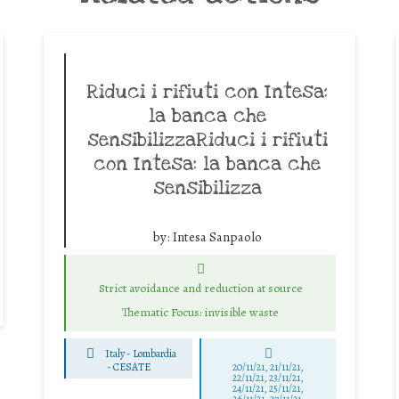
Riduci i rifiuti con Intesa:
la banca che
sensibilizzaRiduci i rifiuti
con Intesa: la banca che
sensibilizza
by:
Intesa Sanpaolo
Strict avoidance and reduction at source
Thematic Focus: invisible waste
Italy - Lombardia
-
CESATE
20/11/21, 21/11/21,
22/11/21, 23/11/21,
24/11/21, 25/11/21,
26/11/21, 27/11/21,