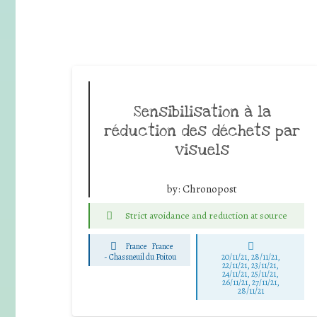
Sensibilisation à la
réduction des déchets par
visuels
by:
Chronopost
Strict avoidance and reduction at source
France
France
-
Chassneuil du Poitou
20/11/21, 28/11/21,
22/11/21, 23/11/21,
24/11/21, 25/11/21,
26/11/21, 27/11/21,
28/11/21