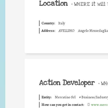
Location
•
WHERE it will 
Country:
Italy
Address:
AVELLINO
Angelo Messedaglia
Action Developer
•
WHO
Entity:
Mercatino Srl
#
Business/Industr
How can you get in contact:
www.merca