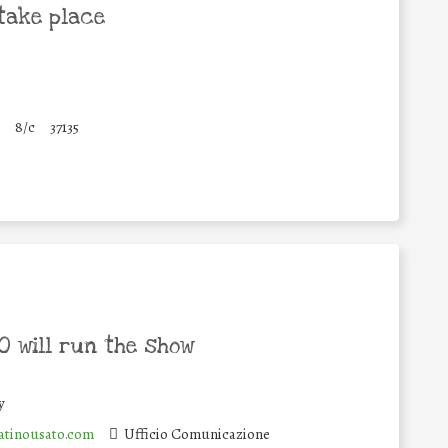
take place
8/c
37135
 will run the show
y
tinousato.com
Ufficio Comunicazione