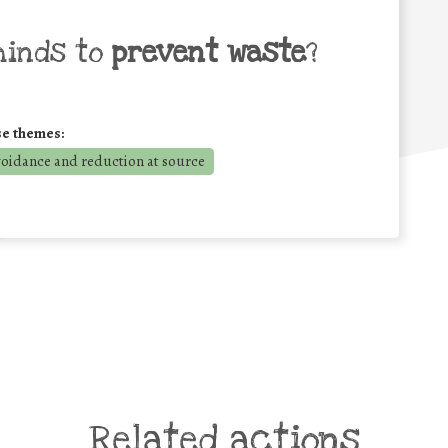
minds to
prevent waste
?
se themes:
voidance and reduction at source
Related actions