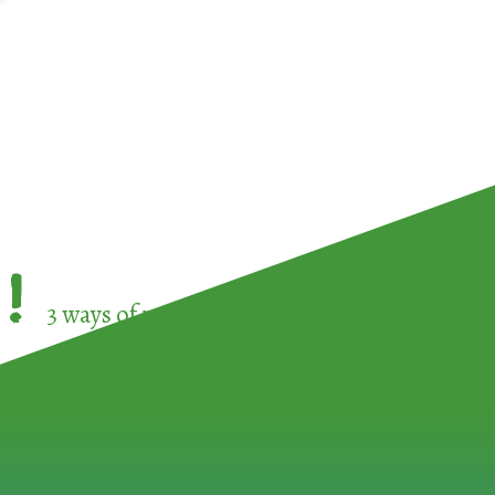
!
3 ways of participating in the
European Week 