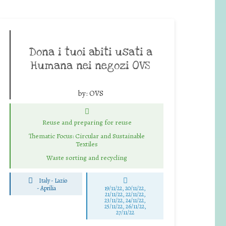
Dona i tuoi abiti usati a
Humana nei negozi OVS
by:
OVS
Reuse and preparing for reuse
Thematic Focus: Circular and Sustainable
Textiles
Waste sorting and recycling
Italy - Lazio
-
Aprilia
19/11/22, 20/11/22,
21/11/22, 22/11/22,
23/11/22, 24/11/22,
25/11/22, 26/11/22,
27/11/22