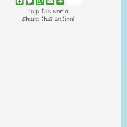
Facebook
Twitter
WhatsApp
Email
Share
Help the world,
share this action!