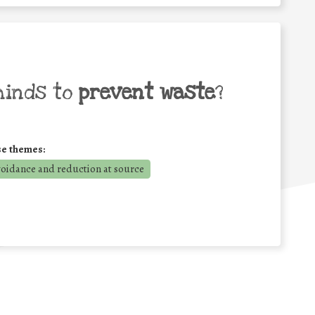
minds to
prevent waste
?
se themes:
voidance and reduction at source