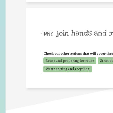
join hands and 
• WHY
Check out other actions that will cover the
Reuse and preparing for reuse
Strict a
Waste sorting and recycling