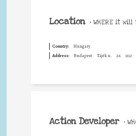
Location
•
WHERE it will 
Country:
Hungary
Address:
Budapest
Tájék u.
26
1112
Action Developer
•
WHO