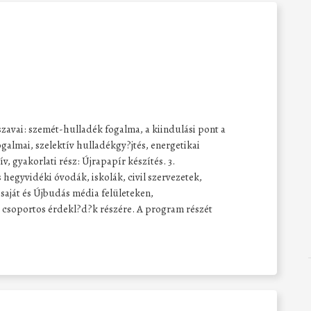
szavai: szemét-hulladék fogalma, a kiindulási pont a
galmai, szelektív hulladékgy?jtés, energetikai
v, gyakorlati rész: Újrapapír készítés. 3.
hegyvidéki óvodák, iskolák, civil szervezetek,
aját és Újbudás média felületeken,
 csoportos érdekl?d?k részére. A program részét