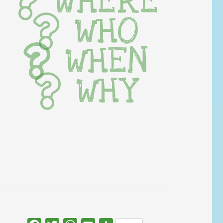
WHERE
WHO
WHEN
WHY