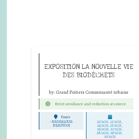
EXPOSITION LA NOUVELLE VIE
DES BIODÉCHETS
by:
Grand Poitiers Communauté urbaine
Strict avoidance and reduction at source
France
-
MIGNALOUX-
22/11/25
,
23/11/25
,
BEAUVOIR
24/11/25
,
25/11/25
,
26/11/25
,
27/11/25
,
28/11/25
,
29/11/25
,
30/11/25