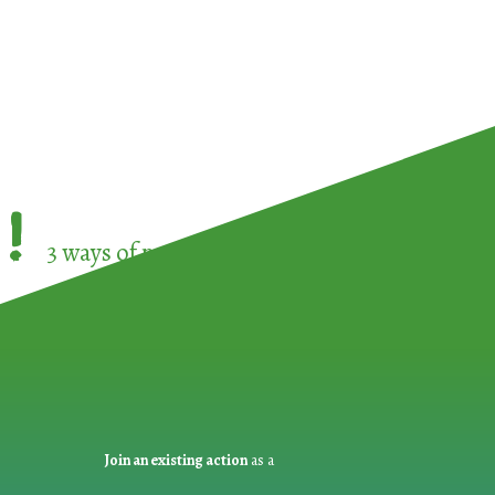
!
3 ways of participating in the
European Week 
Join an existing action
as a