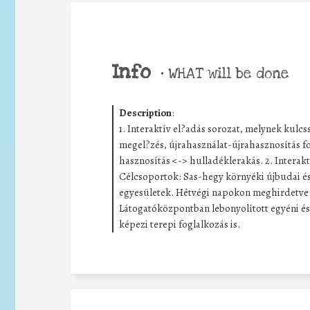
Info
•
WHAT will be done
Description
:
1. Interaktív el?adás sorozat, melynek kulcs
megel?zés, újrahasználat-újrahasznosítás fo
hasznosítás <-> hulladéklerakás. 2. Interaktí
Célcsoportok: Sas-hegy környéki újbudai és 
egyesületek. Hétvégi napokon meghirdetve s
Látogatóközpontban lebonyolított egyéni és
képezi terepi foglalkozás is.