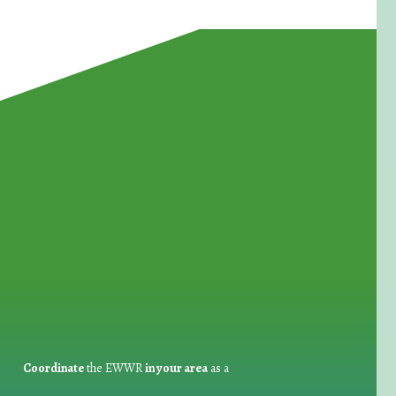
for Waste Reduction:
Coordinate
the EWWR
in your area
as a