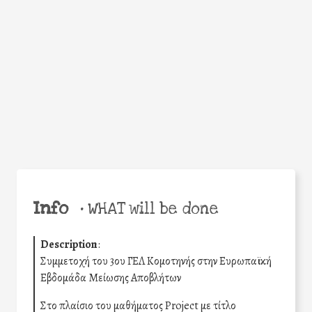
Facebook
Twitter
WhatsApp
Email
Share
Help the world,
share this action!
Info
•
WHAT will be done
Description
:
Συμμετοχή του 3ου ΓΕΛ Κομοτηνής στην Ευρωπαϊκή
Εβδομάδα Μείωσης Αποβλήτων
Στο πλαίσιο του μαθήματος Project με τίτλο