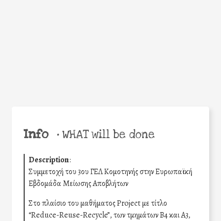
Facebook
Twitter
WhatsApp
Email
Share
Help the world,
share this action!
Info
•
WHAT will be done
Description
:
Συμμετοχή του 3ου ΓΕΛ Κομοτηνής στην Ευρωπαϊκή
Εβδομάδα Μείωσης Αποβλήτων
Στο πλαίσιο του μαθήματος Project με τίτλο
“Reduce-Reuse-Recycle”, των τμημάτων Β4 και Α3,