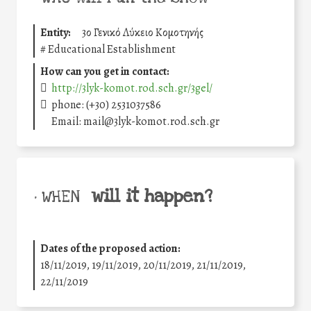
Entity:
3ο Γενικό Λύκειο Κομοτηνής
#
Educational Establishment
How can you get in contact:
http://3lyk-komot.rod.sch.gr/3gel/
phone: (+30) 2531037586
Email: mail@3lyk-komot.rod.sch.gr
will it happen?
• WHEN
Dates of the proposed action:
18/11/2019, 19/11/2019, 20/11/2019, 21/11/2019,
22/11/2019