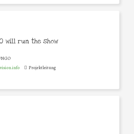
 will run the show
n/NGO
ision.info
Projektleitung