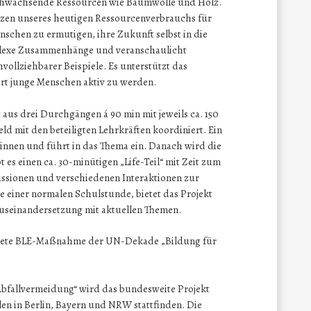
achwachsende Ressourcen wie Baumwolle und Holz.
enzen unseres heutigen Ressourcenverbrauchs für
schen zu ermutigen, ihre Zukunft selbst in die
plexe Zusammenhänge und veranschaulicht
ollziehbarer Beispiele. Es unterstützt das
ert junge Menschen aktiv zu werden.
 aus drei Durchgängen á 90 min mit jeweils ca. 150
d mit den beteiligten Lehrkräften koordiniert. Ein
innen und führt in das Thema ein. Danach wird die
 es einen ca. 30-minütigen „Life-Teil“ mit Zeit zum
ssionen und verschiedenen Interaktionen zur
le einer normalen Schulstunde, bietet das Projekt
useinandersetzung mit aktuellen Themen.
eichnete BLE-Maßnahme der UN-Dekade „Bildung für
fallvermeidung“ wird das bundesweite Projekt
n in Berlin, Bayern und NRW stattfinden. Die