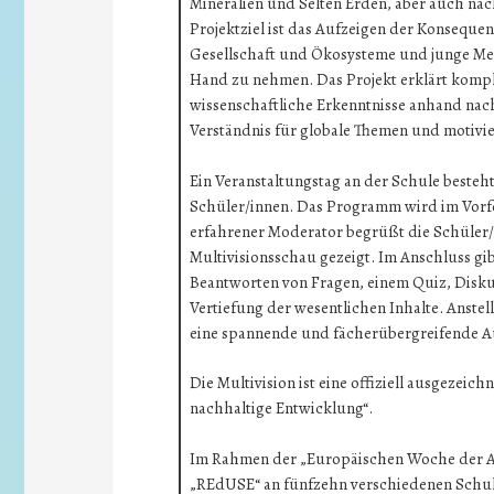
Mineralien und Selten Erden, aber auch n
Projektziel ist das Aufzeigen der Konsequ
Gesellschaft und Ökosysteme und junge Men
Hand zu nehmen. Das Projekt erklärt kom
wissenschaftliche Erkenntnisse anhand nachv
Verständnis für globale Themen und motivi
Ein Veranstaltungstag an der Schule besteht
Schüler/innen. Das Programm wird im Vorfel
erfahrener Moderator begrüßt die Schüler/
Multivisionsschau gezeigt. Im Anschluss gibt
Beantworten von Fragen, einem Quiz, Disku
Vertiefung der wesentlichen Inhalte. Anstel
eine spannende und fächerübergreifende A
Die Multivision ist eine offiziell ausgez
nachhaltige Entwicklung“.
Im Rahmen der „Europäischen Woche der Ab
„REdUSE“ an fünfzehn verschiedenen Schule