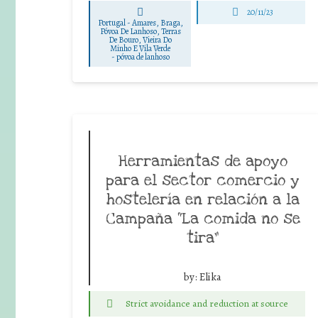
20/11/23
Portugal - Amares, Braga,
Póvoa De Lanhoso, Terras
De Bouro, Vieira Do
Minho E Vila Verde
-
póvoa de lanhoso
Herramientas de apoyo
para el sector comercio y
hostelería en relación a la
Campaña “La comida no se
tira”
by:
Elika
Strict avoidance and reduction at source