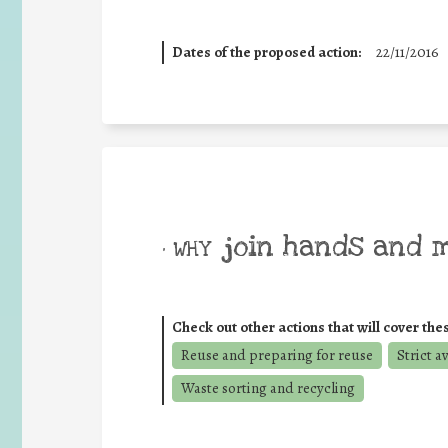
Dates of the proposed action:
22/11/2016
join hands and 
• WHY
Check out other actions that will cover the
Reuse and preparing for reuse
Strict a
Waste sorting and recycling