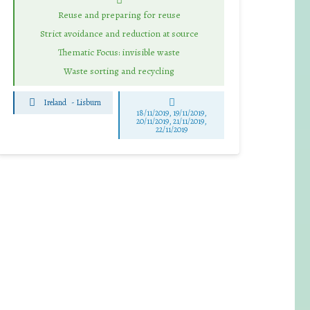
Reuse and preparing for reuse
Strict avoidance and reduction at source
Thematic Focus: invisible waste
Waste sorting and recycling
Ireland
-
Lisburn
18/11/2019, 19/11/2019,
20/11/2019, 21/11/2019,
22/11/2019