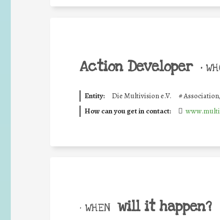
Action Developer
•
WHO
Entity:
Die Multivision e.V.
#
Associatio
How can you get in contact:
www.multiv
will it happen?
• WHEN