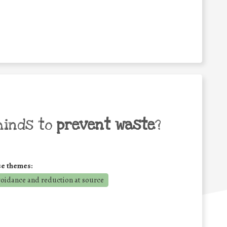
minds to
prevent waste
?
se themes:
voidance and reduction at source