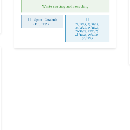
Waste sorting and recycling
Spain - Catalonia
-
DELTEBRE
22/11/25
,
23/11/25
,
24/11/25
,
25/11/25
,
26/11/25
,
27/11/25
,
28/11/25
,
29/11/25
,
30/11/25