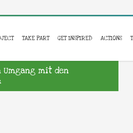
OJECT
TAKE PART
GET INSPIRED
ACTIONS
n Umgang mit den
e