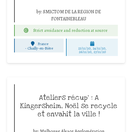
by:
SMICTOM DE LA REGION DE
FONTAINEBLEAU
Strict avoidance and reduction at source
France
-
Chailly-en-Bière
23/11/20, 24/11/20,
26/11/20, 27/11/20
Ateliers récup’ : A
Kingersheim, Noël se recycle
et envahit la ville !
by:
Mulhouse Alsace Agglomération