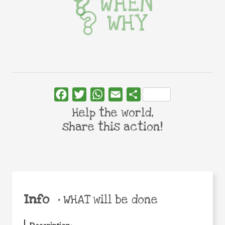
WHEN
WHY
Facebook
Twitter
WhatsApp
Email
Share
Help the world,
share this action!
Info
•
WHAT will be done