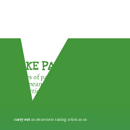
TAKE PART !
3 ways of participating in the
European Week for Waste
Reduction:
carry out
an awareness raising action as an