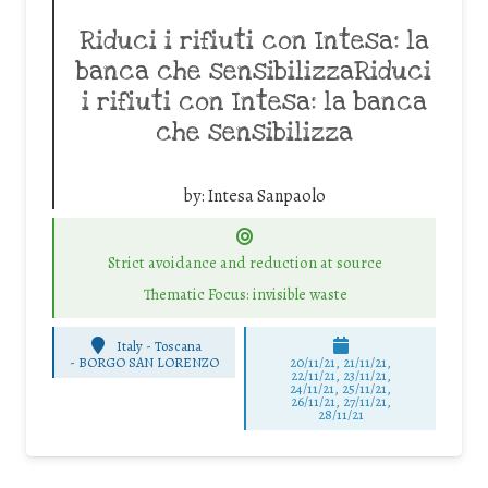
Riduci i rifiuti con Intesa: la
banca che sensibilizzaRiduci
i rifiuti con Intesa: la banca
che sensibilizza
by:
Intesa Sanpaolo
Strict avoidance and reduction at source
Thematic Focus: invisible waste
Italy - Toscana
-
BORGO SAN LORENZO
20/11/21, 21/11/21,
22/11/21, 23/11/21,
24/11/21, 25/11/21,
26/11/21, 27/11/21,
28/11/21