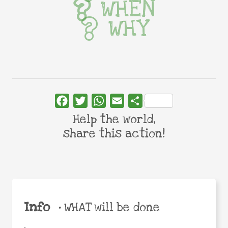
WHEN
WHY
Facebook
Twitter
WhatsApp
Email
Share
Help the world,
share this action!
Info
•
WHAT will be done