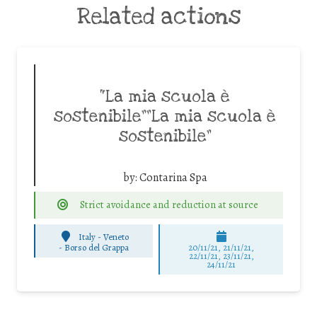
Related actions
“La mia scuola è
sostenibile””La mia scuola è
sostenibile”
by:
Contarina Spa
Strict avoidance and reduction at source
Italy - Veneto
-
Borso del Grappa
20/11/21, 21/11/21,
22/11/21, 23/11/21,
24/11/21