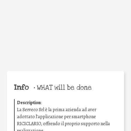
Facebook
Twitter
WhatsApp
Email
Share
Help the world,
share this action!
Info
•
WHAT will be done
Description
:
La Serveco Srl è la prima azienda ad aver
adottato l’applicazione per smartphone
RICICLARIO, offrendo il proprio supporto nella
realizzazione.