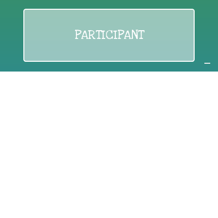
PARTICIPANT
If you are:
an individual citizen or a group
Coordinate
the EWWR
in your area
as a
COORDINATOR
If you are:
a public authority competent in the field of waste
prevention