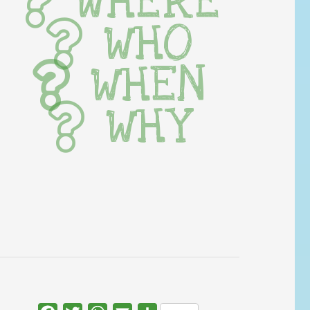
WHERE
WHO
WHEN
WHY