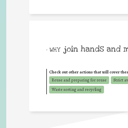
join hands and 
• WHY
Check out other actions that will cover the
Reuse and preparing for reuse
Strict a
Waste sorting and recycling