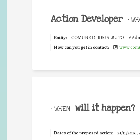
Action Developer
•
WHO
Entity:
COMUNE DI REGALBUTO
#
Adm
How can you get in contact:
www.comun
will it happen?
• WHEN
Dates of the proposed action:
21/11/2016, 