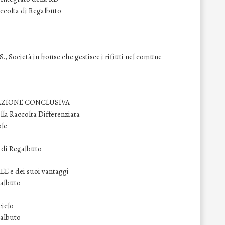
accolta di Regalbuto
 Società in house che gestisce i rifiuti nel comune
TAZIONE CONCLUSIVA
lla Raccolta Differenziata
ole
e di Regalbuto
AEE e dei suoi vantaggi
galbuto
ciclo
galbuto