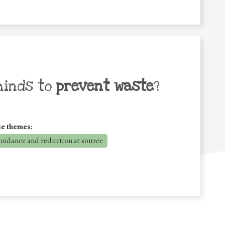
minds to
prevent waste
?
se themes:
voidance and reduction at source