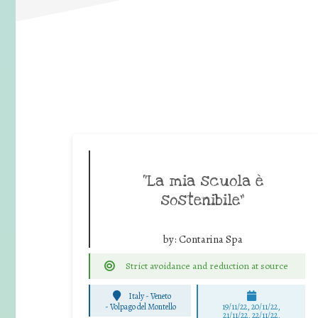
“La mia scuola è
sostenibile”
by:
Contarina Spa
Strict avoidance and reduction at source
Italy - Veneto
-
Volpago del Montello
19/11/22, 20/11/22,
21/11/22, 22/11/22,