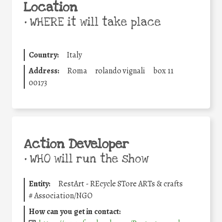
Location
•
WHERE it will take place
Country:
Italy
Address:
Roma
rolando vignali
box 11
00173
Action Developer
•
WHO will run the show
Entity:
RestArt - REcycle STore ARTs & crafts
#
Association/NGO
How can you get in contact: