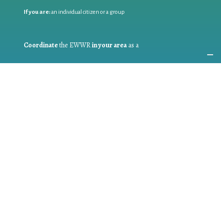
If you are:
an individual citizen or a group
Coordinate
the EWWR
in your area
as a
COORDINATOR
If you are:
a public authority competent in the field of waste
prevention