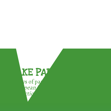
TAKE PART !
3 ways of participating in the
European Week for Waste
Reduction: