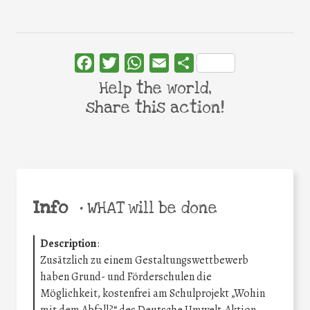
Facebook
Twitter
WhatsApp
Email
Share
Help the world,
share this action!
Info
•
WHAT will be done
Description
:
Zusätzlich zu einem Gestaltungswettbewerb
haben Grund- und Förderschulen die
Möglichkeit, kostenfrei am Schulprojekt „Wohin
mit dem Abfall?“ des Deutsche Umwelt-Aktion