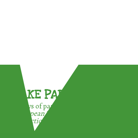
TAKE PART !
3 ways of participating in the
European Week for Waste
Reduction: