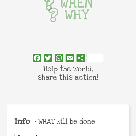
WHEN
WHY
Facebook
Twitter
WhatsApp
Email
Share
Help the world,
share this action!
Info
•
WHAT will be done