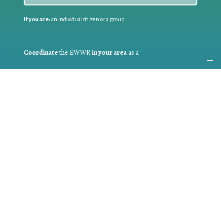
If you are:
an individual citizen or a group
Coordinate
the EWWR
in your area
as a
COORDINATOR
If you are:
a public authority competent in the field of waste
prevention