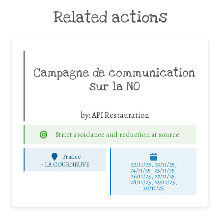
Related actions
Campagne de communication
sur la NO
by:
API Restauration
Strict avoidance and reduction at source
France
-
LA COURNEUVE
22/11/25
,
23/11/25
,
24/11/25
,
25/11/25
,
26/11/25
,
27/11/25
,
28/11/25
,
29/11/25
,
30/11/25