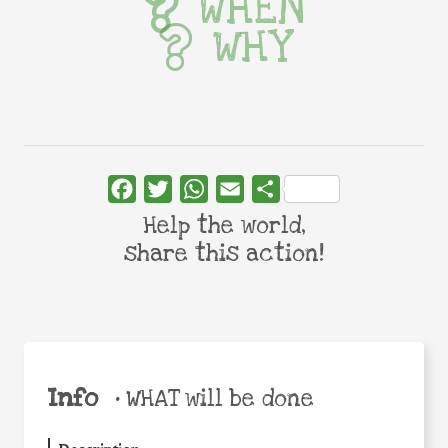
WHEN
WHY
Facebook
Twitter
WhatsApp
Email
Share
Help the world,
share this action!
Info
•
WHAT will be done