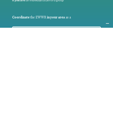
If you are:
an individual citizen or a group
Coordinate
the EWWR
in your area
as a
COORDINATOR
If you are:
a public authority competent in the field of waste
prevention