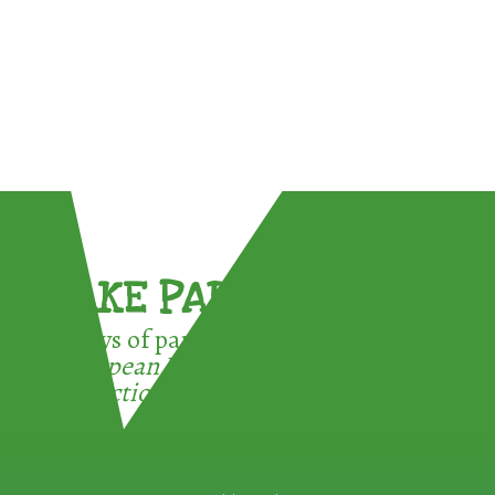
TAKE PART !
3 ways of participating in the
European Week for Waste
Reduction: