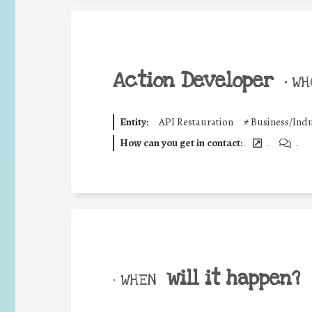
Action Developer
•
WHO
Entity:
API Restauration
#
Business/Indu
How can you get in contact:
.
.
will it happen?
• WHEN