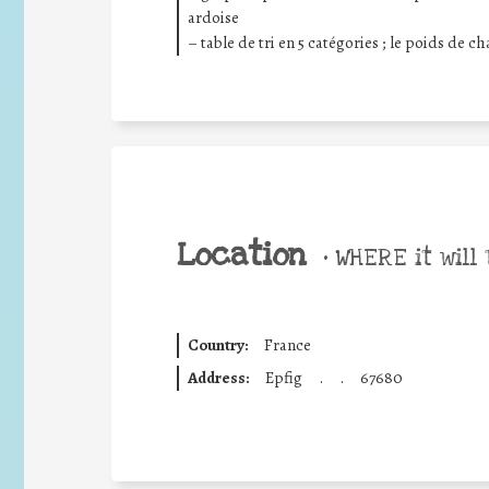
ardoise
– table de tri en 5 catégories ; le poids de c
Location
•
WHERE it will 
Country:
France
Address:
Epfig
.
.
67680