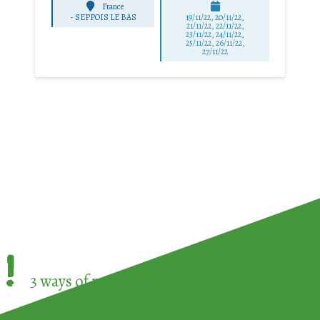
France
-
SEPPOIS LE BAS
19/11/22, 20/11/22,
21/11/22, 22/11/22,
23/11/22, 24/11/22,
25/11/22, 26/11/22,
27/11/22
!
3 ways of participating in the
European Week 