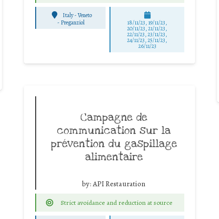
Italy - Veneto
-
Preganziol
18/11/23, 19/11/23,
20/11/23, 21/11/23,
22/11/23, 23/11/23,
24/11/23, 25/11/23,
26/11/23
Campagne de
communication sur la
prévention du gaspillage
alimentaire
by:
API Restauration
Strict avoidance and reduction at source