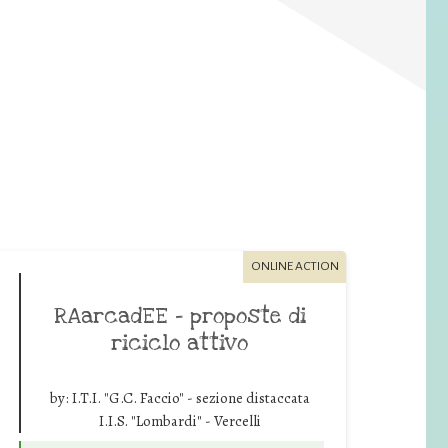
ONLINE ACTION
RAarcadEE – proposte di
riciclo attivo
by:
I.T.I. "G.C. Faccio" - sezione distaccata
I.I.S. "Lombardi" - Vercelli