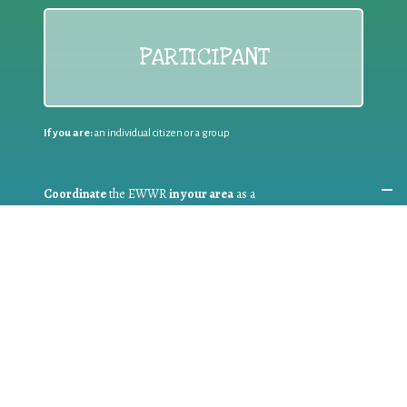
PARTICIPANT
If you are:
an individual citizen or a group
Coordinate
the EWWR
in your area
as a
COORDINATOR
If you are:
a public authority competent in the field of waste
prevention