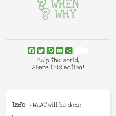
WHEN
WHY
Facebook
Twitter
WhatsApp
Email
Share
Help the world,
share this action!
Info
•
WHAT will be done