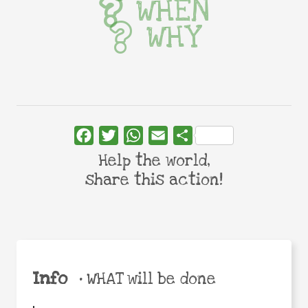
WHEN
WHY
Facebook
Twitter
WhatsApp
Email
Share
Help the world,
share this action!
Info
•
WHAT will be done