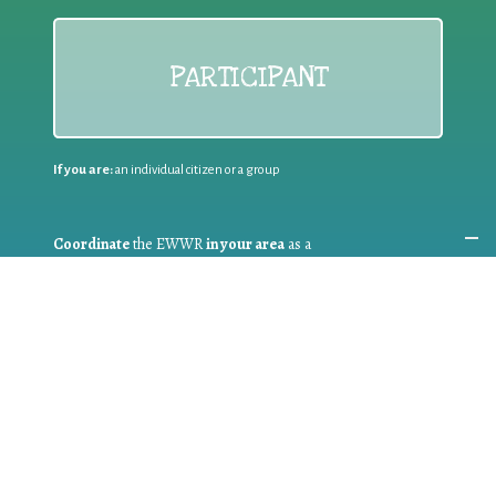
PARTICIPANT
If you are:
an individual citizen or a group
Coordinate
the EWWR
in your area
as a
COORDINATOR
If you are:
a public authority competent in the field of waste
prevention