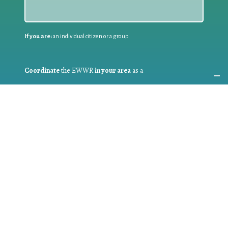
If you are:
an individual citizen or a group
Coordinate
the EWWR
in your area
as a
COORDINATOR
If you are:
a public authority competent in the field of waste
prevention