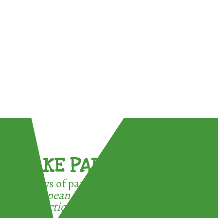
TAKE PART !
3 ways of participating in the
European Week for Waste
Reduction: