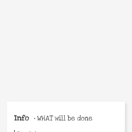
WHEN
WHY
Facebook
Twitter
WhatsApp
Email
Share
Help the world,
share this action!
Info
•
WHAT will be done