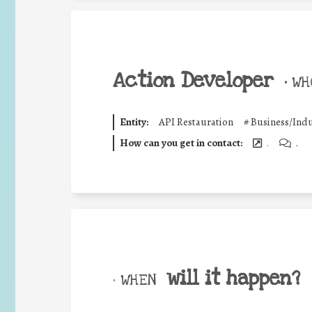
Action Developer
•
WHO
Entity:
API Restauration
#
Business/Indu
How can you get in contact:
.
.
will it happen?
• WHEN