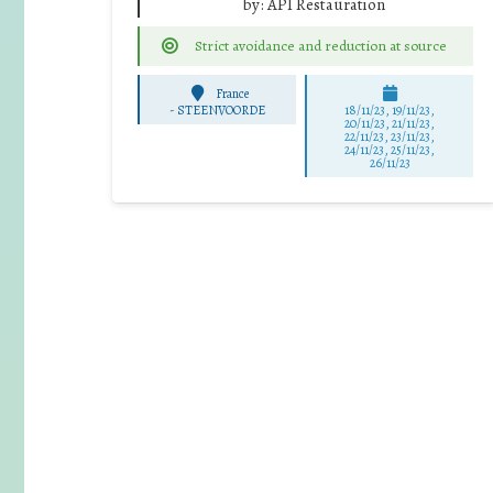
by:
API Restauration
Strict avoidance and reduction at source
France
-
STEENVOORDE
18/11/23, 19/11/23,
20/11/23, 21/11/23,
22/11/23, 23/11/23,
24/11/23, 25/11/23,
26/11/23