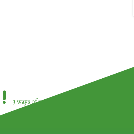
!
3 ways of participating in the
European Week 