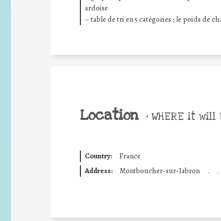
ardoise
– table de tri en 5 catégories ; le poids de c
Location
•
WHERE it will 
Country:
France
Address:
Montboucher-sur-Jabron
.
.