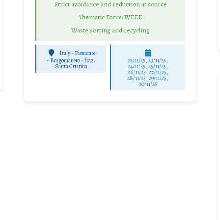
Strict avoidance and reduction at source
Thematic Focus: WEEE
Waste sorting and recycling
Italy - Piemonte
-
Borgomanero - fraz.
22/11/25
,
23/11/25
,
Santa Cristina
24/11/25
,
25/11/25
,
26/11/25
,
27/11/25
,
28/11/25
,
29/11/25
,
30/11/25