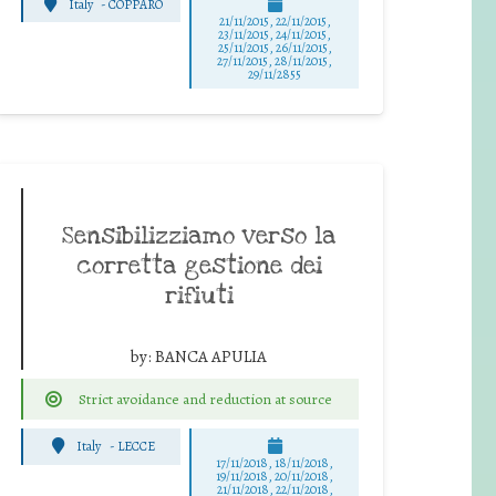
Italy
-
COPPARO
21/11/2015, 22/11/2015,
23/11/2015, 24/11/2015,
25/11/2015, 26/11/2015,
27/11/2015, 28/11/2015,
29/11/2855
Sensibilizziamo verso la
corretta gestione dei
rifiuti
by:
BANCA APULIA
Strict avoidance and reduction at source
Italy
-
LECCE
17/11/2018, 18/11/2018,
19/11/2018, 20/11/2018,
21/11/2018, 22/11/2018,