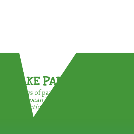
TAKE PART !
3 ways of participating in the
European Week for Waste
Reduction: