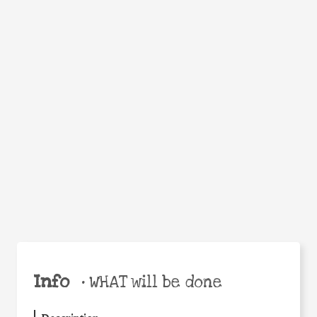
WHEN
WHY
Facebook
Twitter
WhatsApp
Email
Share
Help the world,
share this action!
Info
•
WHAT will be done