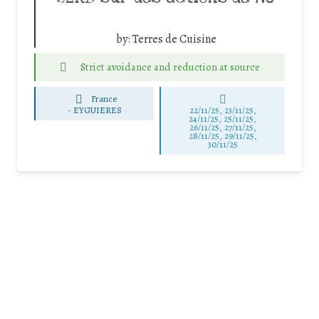
by:
Terres de Cuisine
Strict avoidance and reduction at source
France
-
EYGUIERES
22/11/25
,
23/11/25
,
24/11/25
,
25/11/25
,
26/11/25
,
27/11/25
,
28/11/25
,
29/11/25
,
30/11/25