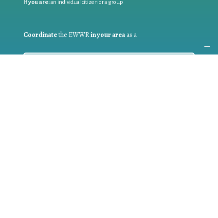
If you are:
an individual citizen or a group
Coordinate
the EWWR
in your area
as a
COORDINATOR
If you are:
a public authority competent in the field of waste
prevention